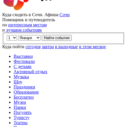
Куда сходить в Сочи. Афиша
Сочи
Помощник и путеводитель
по
интересным местам
и
лучшим событиям
Куда пойти
сегодня
завтра
в выходные
в этом месяце
Выставки
Фестивали
С детьми
Активный отдых
Музыка
Шоу
Праздники
Образование
Бесплатно
Музеи
Парки
Погулять
Туристу
Театры