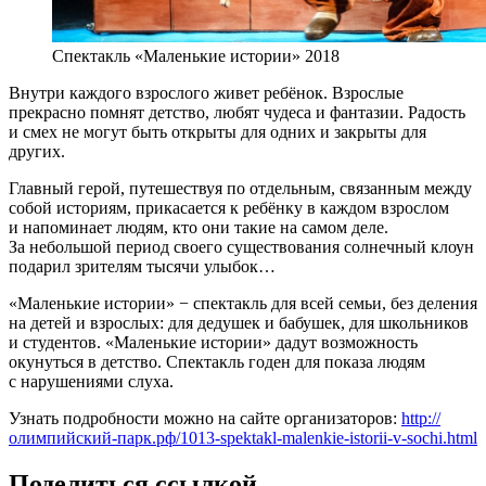
Спектакль «Маленькие истории» 2018
Внутри каждого взрослого живет ребёнок. Взрослые
прекрасно помнят детство, любят чудеса и фантазии. Радость
и смех не могут быть открыты для одних и закрыты для
других.
Главный герой, путешествуя по отдельным, связанным между
собой историям, прикасается к ребёнку в каждом взрослом
и напоминает людям, кто они такие на самом деле.
За небольшой период своего существования солнечный клоун
подарил зрителям тысячи улыбок…
«Маленькие истории» − спектакль для всей семьи, без деления
на детей и взрослых: для дедушек и бабушек, для школьников
и студентов. «Маленькие истории» дадут возможность
окунуться в детство. Спектакль годен для показа людям
с нарушениями слуха.
Узнать подробности можно на сайте организаторов:
http://
олимпийский-парк.рф/1013-spektakl-malenkie-istorii-v-sochi.html
Поделиться ссылкой