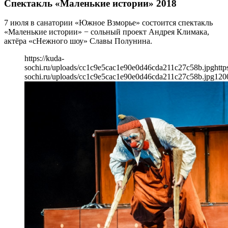
Спектакль «Маленькие истории» 2018
7 июля в санатории «Южное Взморье» состоится спектакль
«Маленькие истории» − сольный проект Андрея Климака,
актёра «сНежного шоу» Славы Полунина.
https://kuda-
sochi.ru/uploads/cc1c9e5cac1e90e0d46cda211c27c58b.jpg
http
sochi.ru/uploads/cc1c9e5cac1e90e0d46cda211c27c58b.jpg
120