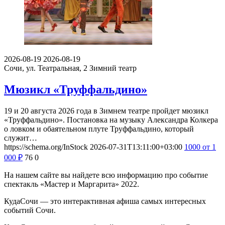
2026-08-19
2026-08-19
Сочи, ул. Театральная, 2
Зимний театр
Мюзикл «Труффальдино»
19 и 20 августа 2026 года в Зимнем театре пройдет мюзикл
«Труффальдино». Постановка на музыку Александра Колкера
о ловком и обаятельном плуте Труффальдино, который
служит…
https://schema.org/InStock
2026-07-31T13:11:00+03:00
1000
от 1
000
₽
76
0
На нашем сайте вы найдете всю информацию про событие
спектакль «Мастер и Маргарита» 2022.
КудаСочи — это интерактивная афиша самых интересных
событий Сочи.