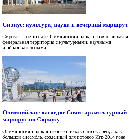
Сириус: культура, наука и вечерний маршрут
Сириус — не только Олимпийский парк, а развивающаяся
федеральная территория с культурными, научными
и образовательными…
Олимпийское наследие Сочи: архитектурный
маршрут по Сириусу
Олимпийский парк интересен не как список арен, а как
большой ансамбль, созданный для потоков Игр 2014 года.