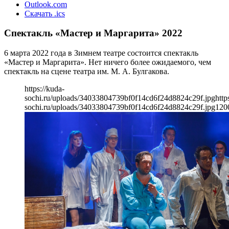
Outlook.com
Скачать .ics
Спектакль «Мастер и Маргарита» 2022
6 марта 2022 года в Зимнем театре состоится спектакль
«Мастер и Маргарита». Нет ничего более ожидаемого, чем
спектакль на сцене театра им. М. А. Булгакова.
https://kuda-
sochi.ru/uploads/34033804739bf0f14cd6f24d8824c29f.jpg
http
sochi.ru/uploads/34033804739bf0f14cd6f24d8824c29f.jpg
120