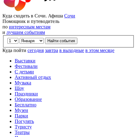
Куда сходить в Сочи. Афиша
Сочи
Помощник и путеводитель
по
интересным местам
и
лучшим событиям
Куда пойти
сегодня
завтра
в выходные
в этом месяце
Выставки
Фестивали
С детьми
Активный отдых
Музыка
Шоу
Праздники
Образование
Бесплатно
Музеи
Парки
Погулять
Туристу
Театры