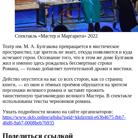
Спектакль «Мастер и Маргарита» 2022
Театр им. М. А. Булгакова превращается в мистическое
пространство, где зритель не знает, откуда появляются и куда
исчезают герои. Осознание того, что в этом же доме Булгаков
жил и именно здесь рождались бессмертные строки
Романа, — только добавляет почтительной дрожи и мистики.
Действо опустится на вас со всех сторон, как со страниц
книги, — из окон и тёмных проёмов обрушатся на зрителя
персонажи великого романа и заставят прожить
таинственную трагикомедию великого Мастера. В спектакле
использованы тексты черновиков романа.
Узнать подробности можно на сайте организаторов:
https://www.skfo.online/afisha?pgid=kkdzrrml-e63b4675-fbb7-
46d0-9a67-0008beb76935
Поделиться ссылкой