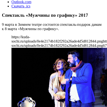
Outlook.com
Скачать .ics
Спектакль «Мужчины по графику» 2017
9 марта в Зимнем театре состоится спектакль-подарок дамам
к 8 марта «Мужчины по графику».
https://kuda-
sochi.ru/uploads/0e4e2174b182f292a26ade4d5d812844.png
ht
sochi.ru/uploads/0e4e2174b182f292a26ade4d5d812844.png
67