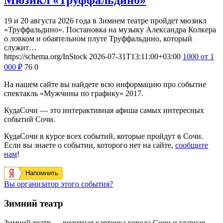
19 и 20 августа 2026 года в Зимнем театре пройдет мюзикл
«Труффальдино». Постановка на музыку Александра Колкера
о ловком и обаятельном плуте Труффальдино, который
служит…
https://schema.org/InStock
2026-07-31T13:11:00+03:00
1000
от 1
000
₽
76
0
На нашем сайте вы найдете всю информацию про событие
спектакль «Мужчины по графику» 2017.
КудаСочи — это интерактивная афиша самых интересных
событий Сочи.
КудаСочи в курсе всех событий, которые пройдут в Сочи.
Если вы знаете о событии, которого нет на сайте,
сообщите
нам
!
Напомнить
Вы организатор этого события?
Зимний театр
Зимний театр — визитная карточка города Сочи и главная