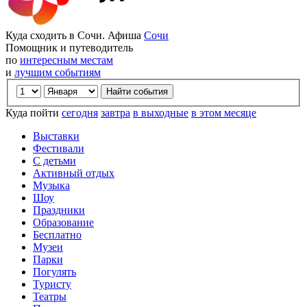
Куда сходить в Сочи. Афиша
Сочи
Помощник и путеводитель
по
интересным местам
и
лучшим событиям
Куда пойти
сегодня
завтра
в выходные
в этом месяце
Выставки
Фестивали
С детьми
Активный отдых
Музыка
Шоу
Праздники
Образование
Бесплатно
Музеи
Парки
Погулять
Туристу
Театры