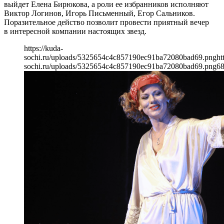
выйдет Елена Бирюкова, а роли ее избранников исполняют
Виктор Логинов, Игорь Письменный, Егор Сальников.
Поразительное действо позволит провести приятный вечер
в интересной компании настоящих звезд.
https://kuda-
sochi.ru/uploads/5325654c4c857190ec91ba72080bad69.png
ht
sochi.ru/uploads/5325654c4c857190ec91ba72080bad69.png
6