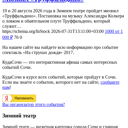
19 и 20 августа 2026 года в Зимнем театре пройдет мюзикл
«Труффальдино». Постановка на музыку Александра Колкера
о ловком и обаятельном плуте Труффальдино, который
служит…
https://schema.org/InStock
2026-07-31T13:11:00+03:00
1000
от 1
000
₽
76
0
На нашем сайте вы найдете всю информацию про событие
спектакль «На струнах дождя» 2017.
КудаСочи — это интерактивная афиша самых интересных
событий Сочи.
КудаСочи в курсе всех событий, которые пройдут в Сочи.
Если вы знаете о событии, которого нет на сайте,
сообщите
нам
!
Напомнить
Вы организатор этого события?
Зимний театр
Зимний театр — визитная карточка города Сочи и главная