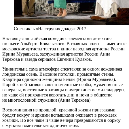
Спектакль «На струнах дождя» 2017
Настоящая английская комедия с элементами детектива
по пьесе Альберта Ковальского. В главных ролях — именитые
московские артисты театра и кино: народная артистка России
Ирина Муравьева, заслуженная артистка России Анна
Терехова и звезда сериалов Евгений Кулаков.
Удивительна сама атмосфера спектакля: за окном дождливая
лондонская осень. Высокие потолки, промозглые стены.
Квартира одинокой женщины Беллы (Ирина Муравьева).
Порой к ней заглядывают знаменитые особы, мужественные
генералы, восточные красавцы и американские миллиардеры,
но чаще ей приходится коротать дни и ночи в обществе
не многословной служанки (Анна Терехова).
Воспоминания из прошлой, красивой жизни призраками
бродят вокруг и яркими вспышками оживают в рассказах
хозяйки. Но все чаще и чаще вечера превращаются в борьбу
с жутким томительным одиночеством.