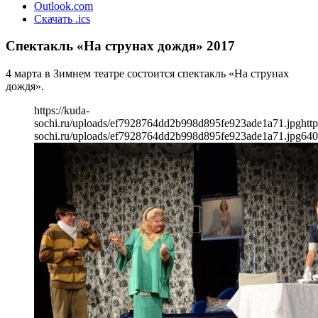
Outlook.com
Скачать .ics
Спектакль «На струнах дождя» 2017
4 марта в Зимнем театре состоится спектакль «На струнах
дождя».
https://kuda-
sochi.ru/uploads/ef7928764dd2b998d895fe923ade1a71.jpg
http
sochi.ru/uploads/ef7928764dd2b998d895fe923ade1a71.jpg
640