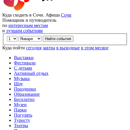
Куда сходить в Сочи. Афиша
Сочи
Помощник и путеводитель
по
интересным местам
и
лучшим событиям
Куда пойти
сегодня
завтра
в выходные
в этом месяце
Выставки
Фестивали
С детьми
Активный отдых
Музыка
Шоу
Праздники
Образование
Бесплатно
Музеи
Парки
Погулять
Туристу
Театры