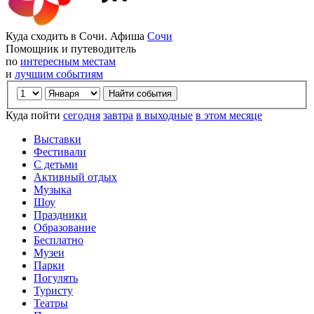
Куда сходить в Сочи. Афиша
Сочи
Помощник и путеводитель
по
интересным местам
и
лучшим событиям
Куда пойти
сегодня
завтра
в выходные
в этом месяце
Выставки
Фестивали
С детьми
Активный отдых
Музыка
Шоу
Праздники
Образование
Бесплатно
Музеи
Парки
Погулять
Туристу
Театры