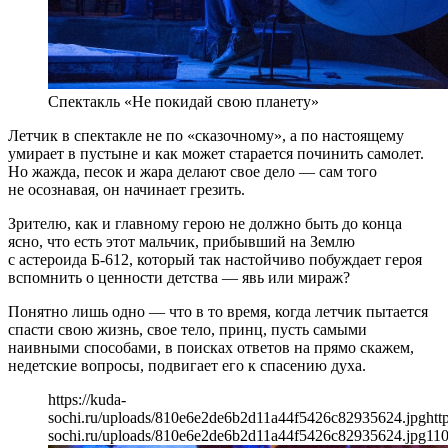
Спектакль «Не покидай свою планету»
Летчик в спектакле не по «сказочному», а по настоящему
умирает в пустыне и как может старается починить самолет.
Но жажда, песок и жара делают свое дело — сам того
не осознавая, он начинает грезить.
Зрителю, как и главному герою не должно быть до конца
ясно, что есть этот мальчик, прибывший на Землю
с астероида Б-612, который так настойчиво побуждает героя
вспомнить о ценности детства — явь или мираж?
Понятно лишь одно — что в то время, когда летчик пытается
спасти свою жизнь, свое тело, принц, пусть самыми
наивными способами, в поисках ответов на прямо скажем,
недетские вопросы, подвигает его к спасению духа.
https://kuda-
sochi.ru/uploads/810e6e2de6b2d11a44f5426c82935624.jpg
htt
sochi.ru/uploads/810e6e2de6b2d11a44f5426c82935624.jpg
11