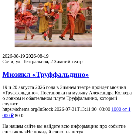
2026-08-19
2026-08-19
Сочи, ул. Театральная, 2
Зимний театр
Мюзикл «Труффальдино»
19 и 20 августа 2026 года в Зимнем театре пройдет мюзикл
«Труффальдино». Постановка на музыку Александра Колкера
о ловком и обаятельном плуте Труффальдино, который
служит…
https://schema.org/InStock
2026-07-31T13:11:00+03:00
1000
от 1
000
₽
80
0
На нашем сайте вы найдете всю информацию про событие
спектакль «Не покидай свою планету».