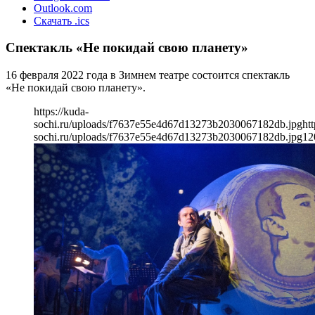
Outlook.com
Скачать .ics
Спектакль «Не покидай свою планету»
16 февраля 2022 года в Зимнем театре состоится спектакль
«Не покидай свою планету».
https://kuda-
sochi.ru/uploads/f7637e55e4d67d13273b2030067182db.jpg
htt
sochi.ru/uploads/f7637e55e4d67d13273b2030067182db.jpg
12