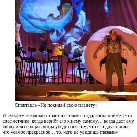
Спектакль «Не покидай свою планету»
И «уйдёт» звездный странник только тогда, когда поймёт, что
спас летчика, когда вернёт его к нему самому… когда даст ему
«воду для сердца», когда убедится в том, что его друг понял,
что «самое прекрасное… то, чего не увидишь глазами».