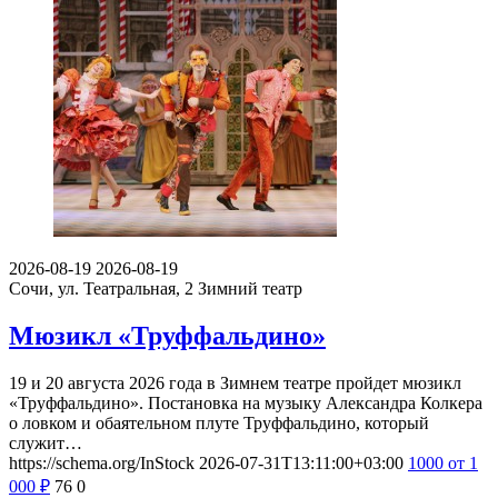
2026-08-19
2026-08-19
Сочи, ул. Театральная, 2
Зимний театр
Мюзикл «Труффальдино»
19 и 20 августа 2026 года в Зимнем театре пройдет мюзикл
«Труффальдино». Постановка на музыку Александра Колкера
о ловком и обаятельном плуте Труффальдино, который
служит…
https://schema.org/InStock
2026-07-31T13:11:00+03:00
1000
от 1
000
₽
76
0