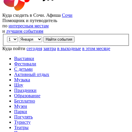
Куда сходить в Сочи. Афиша
Сочи
Помощник и путеводитель
по
интересным местам
и
лучшим событиям
Куда пойти
сегодня
завтра
в выходные
в этом месяце
Выставки
Фестивали
С детьми
Активный отдых
Музыка
Шоу
Праздники
Образование
Бесплатно
Музеи
Парки
Погулять
Туристу
Театры