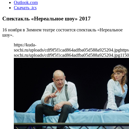
Outlook.com
Скачать .ics
Спектакль «Нереальное шоу» 2017
16 ноября в Зимнем театре состоится спектакль «Нереальное
шоу».
https://kuda-
sochi.ru/uploads/cdf9f5f1cad864adfba05d588a925204.jpg
https
sochi.ru/uploads/cdf9f5f1cad864adfba05d588a925204.jpg
1150