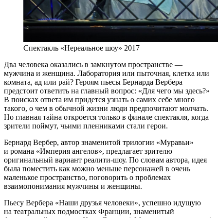
Спектакль «Нереальное шоу» 2017
Два человека оказались в замкнутом пространстве —
мужчина и женщина. Лаборатория или пыточная, клетка или
комната, ад или рай? Героям пьесы Бернарда Вербера
предстоит ответить на главный вопрос: «Для чего мы здесь?»
В поисках ответа им придется узнать о самих себе много
такого, о чем в обычной жизни люди предпочитают молчать.
Но главная тайна откроется только в финале спектакля, когда
зрители поймут, чьими пленниками стали герои.
Бернард Вербер, автор знаменитой трилогии «Муравьи»
и романа «Империя ангелов», предлагает зрителю
оригинальный вариант реалити-шоу. По словам автора, идея
была поместить как можно меньше персонажей в очень
маленькое пространство, поговорить о проблемах
взаимопонимания мужчины и женщины.
Пьесу Вербера «Наши друзья человеки», успешно идущую
на театральных подмостках Франции, знаменитый