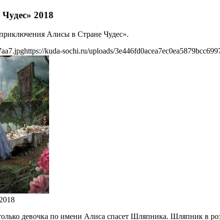
Чудес» 2018
е приключения Алисы в Стране Чудес».
7aa7.jpg
https://kuda-sochi.ru/uploads/3e446fd0acea7ec0ea5879bcc699
2018
только девочка по имени Алиса спасет Шляпника. Шляпник в роз