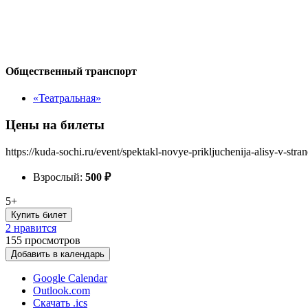
Общественный транспорт
«Театральная»
Цены на билеты
https://kuda-sochi.ru/event/spektakl-novye-prikljuchenija-alisy-v-str
Взрослый:
500
₽
5+
Купить билет
2 нравится
155
просмотров
Добавить в календарь
Google Calendar
Outlook.com
Скачать .ics