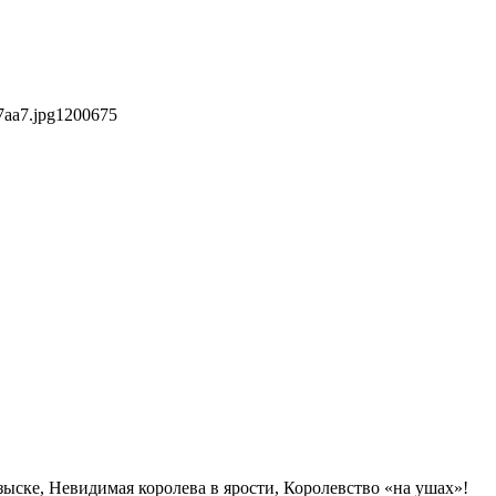
7aa7.jpg
1200
675
ыске, Невидимая королева в ярости, Королевство «на ушах»!