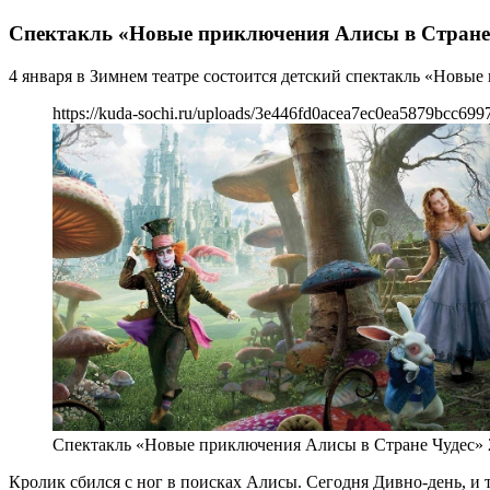
Спектакль «Новые приключения Алисы в Стране 
4 января в Зимнем театре состоится детский спектакль «Новы
https://kuda-sochi.ru/uploads/3e446fd0acea7ec0ea5879bcc699
Спектакль «Новые приключения Алисы в Стране Чудес» 
Кролик сбился с ног в поисках Алисы. Сегодня Дивно-день, и 