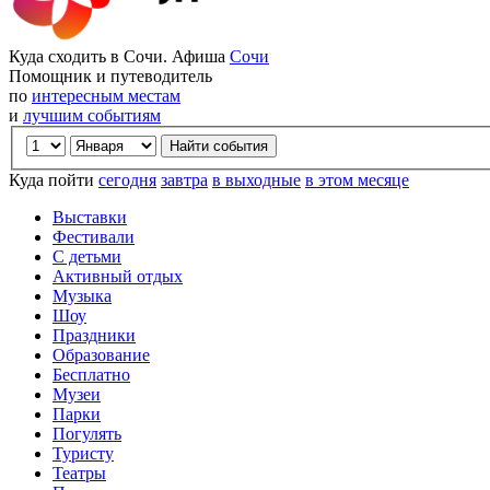
Куда сходить в Сочи. Афиша
Сочи
Помощник и путеводитель
по
интересным местам
и
лучшим событиям
Куда пойти
сегодня
завтра
в выходные
в этом месяце
Выставки
Фестивали
С детьми
Активный отдых
Музыка
Шоу
Праздники
Образование
Бесплатно
Музеи
Парки
Погулять
Туристу
Театры