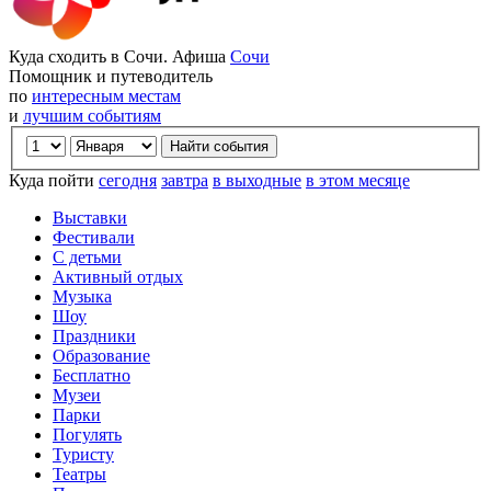
Куда сходить в Сочи. Афиша
Сочи
Помощник и путеводитель
по
интересным местам
и
лучшим событиям
Куда пойти
сегодня
завтра
в выходные
в этом месяце
Выставки
Фестивали
С детьми
Активный отдых
Музыка
Шоу
Праздники
Образование
Бесплатно
Музеи
Парки
Погулять
Туристу
Театры