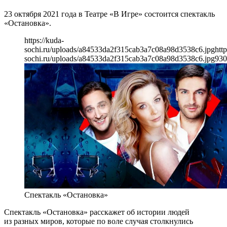
23 октября 2021 года в Театре «В Игре» состоится спектакль
«Остановка».
https://kuda-
sochi.ru/uploads/a84533da2f315cab3a7c08a98d3538c6.jpg
http
sochi.ru/uploads/a84533da2f315cab3a7c08a98d3538c6.jpg
930
Спектакль «Остановка»
Спектакль «Остановка» расскажет об истории людей
из разных миров, которые по воле случая столкнулись