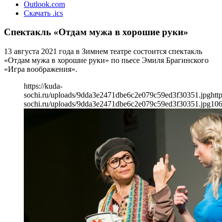
Outlook.com
Скачать .ics
Спектакль «Отдам мужа в хорошие руки»
13 августа 2021 года в Зимнем театре состоится спектакль
«Отдам мужа в хорошие руки» по пьесе Эмиля Брагинского
«Игра воображения».
https://kuda-
sochi.ru/uploads/9dda3e2471dbe6c2e079c59ed3f30351.jpg
htt
sochi.ru/uploads/9dda3e2471dbe6c2e079c59ed3f30351.jpg
10