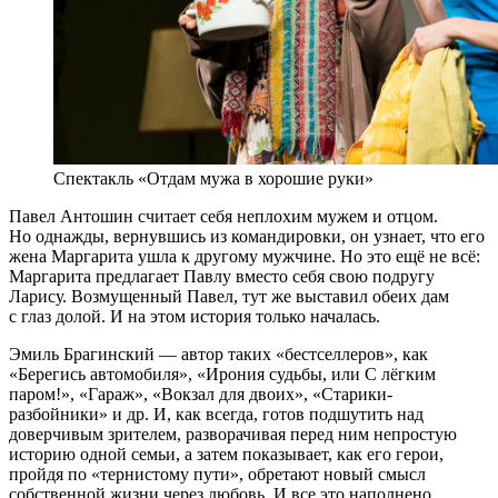
Спектакль «Отдам мужа в хорошие руки»
Павел Антошин считает себя неплохим мужем и отцом.
Но однажды, вернувшись из командировки, он узнает, что его
жена Маргарита ушла к другому мужчине. Но это ещё не всё:
Маргарита предлагает Павлу вместо себя свою подругу
Ларису. Возмущенный Павел, тут же выставил обеих дам
с глаз долой. И на этом история только началась.
Эмиль Брагинский — автор таких «бестселлеров», как
«Берегись автомобиля», «Ирония судьбы, или С лёгким
паром!», «Гараж», «Вокзал для двоих», «Старики-
разбойники» и др. И, как всегда, готов подшутить над
доверчивым зрителем, разворачивая перед ним непростую
историю одной семьи, а затем показывает, как его герои,
пройдя по «тернистому пути», обретают новый смысл
собственной жизни через любовь. И все это наполнено