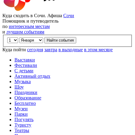
Куда сходить в Сочи. Афиша
Сочи
Помощник и путеводитель
по
интересным местам
и
лучшим событиям
Куда пойти
сегодня
завтра
в выходные
в этом месяце
Выставки
Фестивали
С детьми
Активный отдых
Музыка
Шоу
Праздники
Образование
Бесплатно
Музеи
Парки
Погулять
Туристу
Театры