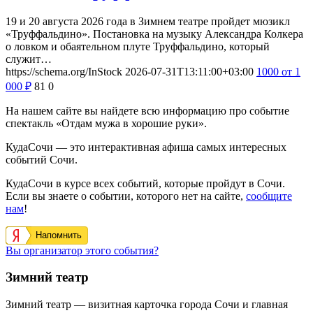
19 и 20 августа 2026 года в Зимнем театре пройдет мюзикл
«Труффальдино». Постановка на музыку Александра Колкера
о ловком и обаятельном плуте Труффальдино, который
служит…
https://schema.org/InStock
2026-07-31T13:11:00+03:00
1000
от 1
000
₽
81
0
На нашем сайте вы найдете всю информацию про событие
спектакль «Отдам мужа в хорошие руки».
КудаСочи — это интерактивная афиша самых интересных
событий Сочи.
КудаСочи в курсе всех событий, которые пройдут в Сочи.
Если вы знаете о событии, которого нет на сайте,
сообщите
нам
!
Напомнить
Вы организатор этого события?
Зимний театр
Зимний театр — визитная карточка города Сочи и главная