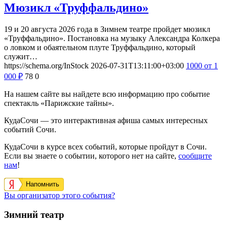
Мюзикл «Труффальдино»
19 и 20 августа 2026 года в Зимнем театре пройдет мюзикл
«Труффальдино». Постановка на музыку Александра Колкера
о ловком и обаятельном плуте Труффальдино, который
служит…
https://schema.org/InStock
2026-07-31T13:11:00+03:00
1000
от 1
000
₽
78
0
На нашем сайте вы найдете всю информацию про событие
спектакль «Парижские тайны».
КудаСочи — это интерактивная афиша самых интересных
событий Сочи.
КудаСочи в курсе всех событий, которые пройдут в Сочи.
Если вы знаете о событии, которого нет на сайте,
сообщите
нам
!
Напомнить
Вы организатор этого события?
Зимний театр