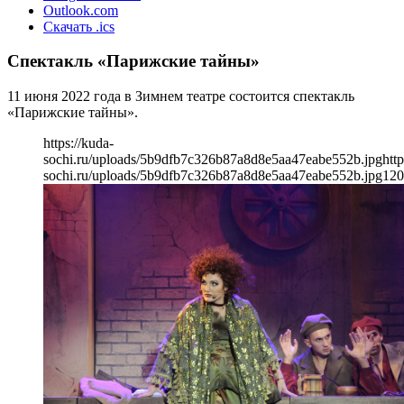
Outlook.com
Скачать .ics
Спектакль «Парижские тайны»
11 июня 2022 года в Зимнем театре состоится спектакль
«Парижские тайны».
https://kuda-
sochi.ru/uploads/5b9dfb7c326b87a8d8e5aa47eabe552b.jpg
http
sochi.ru/uploads/5b9dfb7c326b87a8d8e5aa47eabe552b.jpg
120