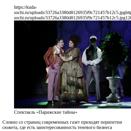
https://kuda-
sochi.ru/uploads/33726a3380d8126935f9c721457b12c5.jpg
htt
sochi.ru/uploads/33726a3380d8126935f9c721457b12c5.jpg
12
Спектакль «Парижские тайны»
Словно со страниц современных газет приходят перипетии
сюжета, где есть заинтересованность теневого бизнеса