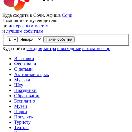
Куда сходить в Сочи. Афиша
Сочи
Помощник и путеводитель
по
интересным местам
и
лучшим событиям
Куда пойти
сегодня
завтра
в выходные
в этом месяце
Выставки
Фестивали
С детьми
Активный отдых
Музыка
Шоу
Праздники
Образование
Бесплатно
Музеи
Парки
Погулять
Туристу
Театры