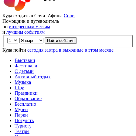
Куда сходить в Сочи. Афиша
Сочи
Помощник и путеводитель
по
интересным местам
и
лучшим событиям
Куда пойти
сегодня
завтра
в выходные
в этом месяце
Выставки
Фестивали
С детьми
Активный отдых
Музыка
Шоу
Праздники
Образование
Бесплатно
Музеи
Парки
Погулять
Туристу
Театры