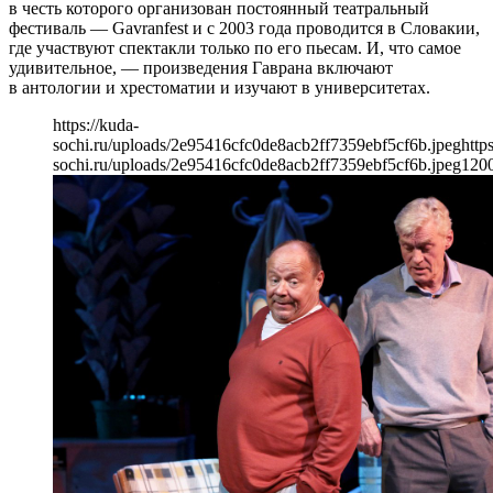
в честь которого организован постоянный театральный
фестиваль — Gavranfest и с 2003 года проводится в Словакии,
где участвуют спектакли только по его пьесам. И, что самое
удивительное, — произведения Гаврана включают
в антологии и хрестоматии и изучают в университетах.
https://kuda-
sochi.ru/uploads/2e95416cfc0de8acb2ff7359ebf5cf6b.jpeg
http
sochi.ru/uploads/2e95416cfc0de8acb2ff7359ebf5cf6b.jpeg
120