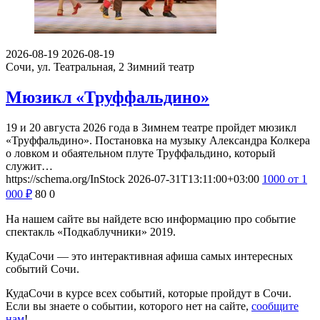
2026-08-19
2026-08-19
Сочи, ул. Театральная, 2
Зимний театр
Мюзикл «Труффальдино»
19 и 20 августа 2026 года в Зимнем театре пройдет мюзикл
«Труффальдино». Постановка на музыку Александра Колкера
о ловком и обаятельном плуте Труффальдино, который
служит…
https://schema.org/InStock
2026-07-31T13:11:00+03:00
1000
от 1
000
₽
80
0
На нашем сайте вы найдете всю информацию про событие
спектакль «Подкаблучники» 2019.
КудаСочи — это интерактивная афиша самых интересных
событий Сочи.
КудаСочи в курсе всех событий, которые пройдут в Сочи.
Если вы знаете о событии, которого нет на сайте,
сообщите
нам
!