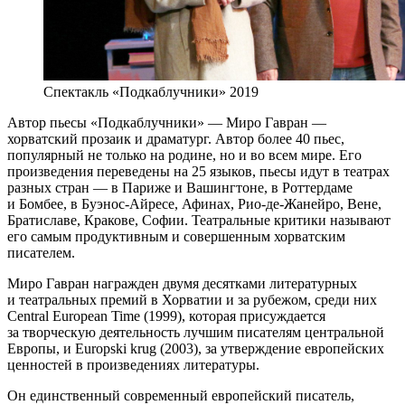
Спектакль «Подкаблучники» 2019
Автор пьесы «Подкаблучники» — Миро Гавран —
хорватский прозаик и драматург. Автор более 40 пьес,
популярный не только на родине, но и во всем мире. Его
произведения переведены на 25 языков, пьесы идут в театрах
разных стран — в Париже и Вашингтоне, в Роттердаме
и Бомбее, в Буэнос-Айресе, Афинах, Рио-де-Жанейро, Вене,
Братиславе, Кракове, Софии. Театральные критики называют
его самым продуктивным и совершенным хорватским
писателем.
Миро Гавран награжден двумя десятками литературных
и театральных премий в Хорватии и за рубежом, среди них
Central European Time (1999), которая присуждается
за творческую деятельность лучшим писателям центральной
Европы, и Europski krug (2003), за утверждение европейских
ценностей в произведениях литературы.
Он единственный современный европейский писатель,