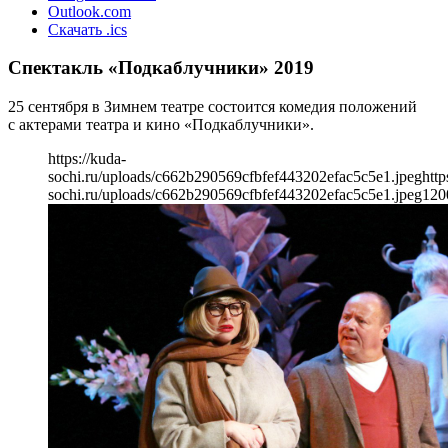
Outlook.com
Скачать .ics
Спектакль «Подкаблучники» 2019
25 сентября в Зимнем театре состоится комедия положений
с актерами театра и кино «Подкаблучники».
https://kuda-
sochi.ru/uploads/c662b290569cfbfef443202efac5c5e1.jpeg
http
sochi.ru/uploads/c662b290569cfbfef443202efac5c5e1.jpeg
120