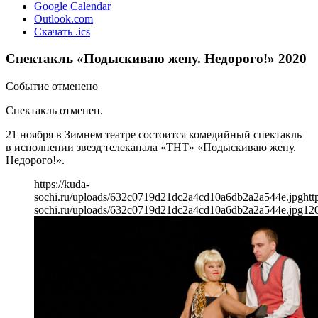
Google Calendar
Outlook.com
Скачать .ics
Спектакль «Подыскиваю жену. Недорого!» 2020
Событие отменено
Спектакль отменен.
21 ноября в Зимнем театре состоится комедийный спектакль
в исполнении звезд телеканала «ТНТ» «Подыскиваю жену.
Недорого!».
https://kuda-
sochi.ru/uploads/632c0719d21dc2a4cd10a6db2a2a544e.jpg
htt
sochi.ru/uploads/632c0719d21dc2a4cd10a6db2a2a544e.jpg
12