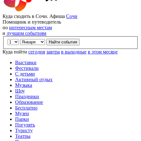
Куда сходить в Сочи. Афиша
Сочи
Помощник и путеводитель
по
интересным местам
и
лучшим событиям
Куда пойти
сегодня
завтра
в выходные
в этом месяце
Выставки
Фестивали
С детьми
Активный отдых
Музыка
Шоу
Праздники
Образование
Бесплатно
Музеи
Парки
Погулять
Туристу
Театры