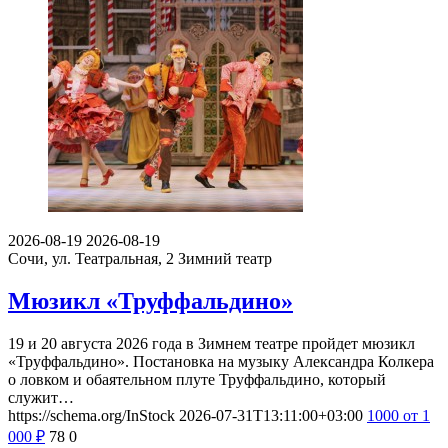
2026-08-19
2026-08-19
Сочи, ул. Театральная, 2
Зимний театр
Мюзикл «Труффальдино»
19 и 20 августа 2026 года в Зимнем театре пройдет мюзикл
«Труффальдино». Постановка на музыку Александра Колкера
о ловком и обаятельном плуте Труффальдино, который
служит…
https://schema.org/InStock
2026-07-31T13:11:00+03:00
1000
от 1
000
₽
78
0