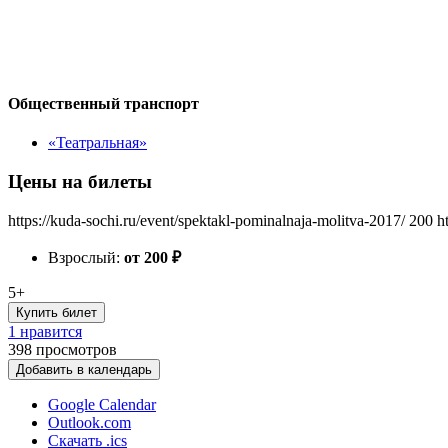
Общественный транспорт
«Театральная»
Цены на билеты
https://kuda-sochi.ru/event/spektakl-pominalnaja-molitva-2017/
200
h
Взрослый:
от 200
₽
5+
Купить билет
1 нравится
398
просмотров
Добавить в календарь
Google Calendar
Outlook.com
Скачать .ics