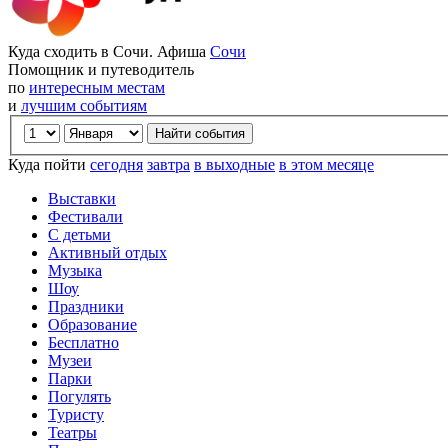
Куда сходить в Сочи. Афиша
Сочи
Помощник и путеводитель
по
интересным местам
и
лучшим событиям
Куда пойти
сегодня
завтра
в выходные
в этом месяце
Выставки
Фестивали
С детьми
Активный отдых
Музыка
Шоу
Праздники
Образование
Бесплатно
Музеи
Парки
Погулять
Туристу
Театры