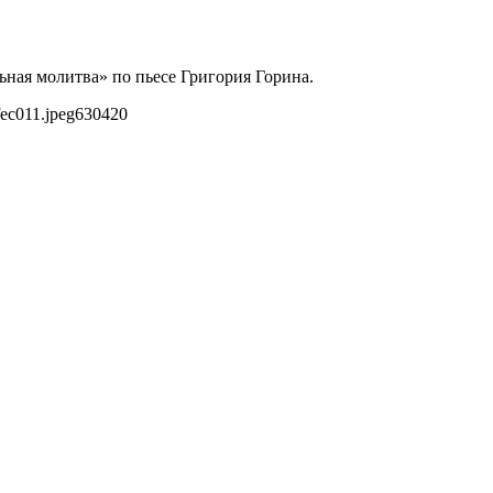
ьная молитва» по пьесе Григория Горина.
ec011.jpeg
630
420