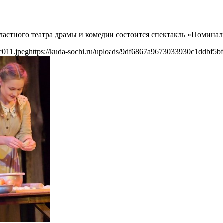
бластного театра драмы и комедии состоится спектакль «Поминал
c011.jpeg
https://kuda-sochi.ru/uploads/9df6867a9673033930c1ddbf5bf