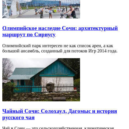
Олимпийское наследие Сочи: архитектурный
маршрут по Сириусу
Олимпийский парк интересен не как список арен, а как
большой ансамбль, созданный для потоков Игр 2014 года.
Чайный Сочи: Солохаул, Дагомыс и история
русского чая
Чай в Сочи — это сельскохозяйственная, климатическая