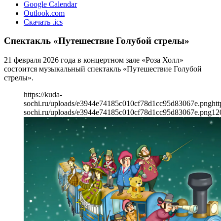
Google Calendar
Outlook.com
Скачать .ics
Спектакль «Путешествие Голубой стрелы»
21 февраля 2026 года в концертном зале «Роза Холл»
состоится музыкальный спектакль «Путешествие Голубой
стрелы».
https://kuda-
sochi.ru/uploads/e3944e74185c010cf78d1cc95d83067e.png
htt
sochi.ru/uploads/e3944e74185c010cf78d1cc95d83067e.png
12