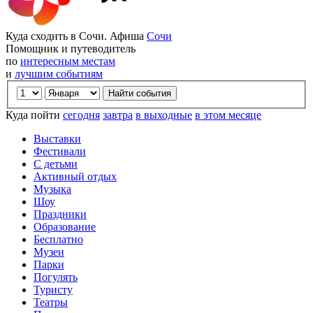
Куда сходить в Сочи. Афиша
Сочи
Помощник и путеводитель
по
интересным местам
и
лучшим событиям
Куда пойти
сегодня
завтра
в выходные
в этом месяце
Выставки
Фестивали
С детьми
Активный отдых
Музыка
Шоу
Праздники
Образование
Бесплатно
Музеи
Парки
Погулять
Туристу
Театры