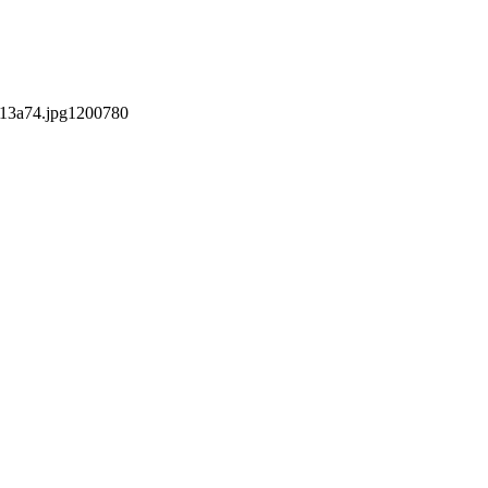
13a74.jpg
1200
780