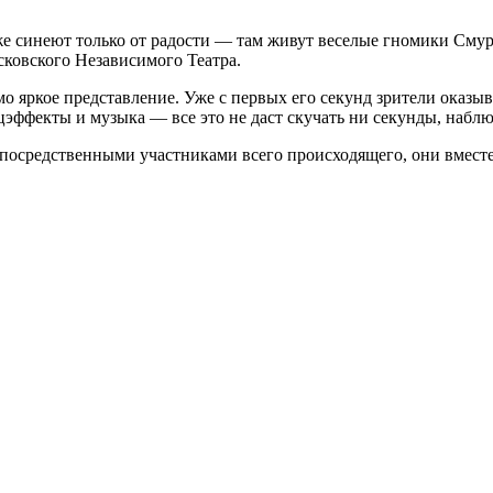
и даже синеют только от радости — там живут веселые гномики С
сковского Независимого Театра.
мо яркое представление. Уже с первых его секунд зрители оказ
ффекты и музыка — все это не даст скучать ни секунды, наблюд
 непосредственными участниками всего происходящего, они вмес