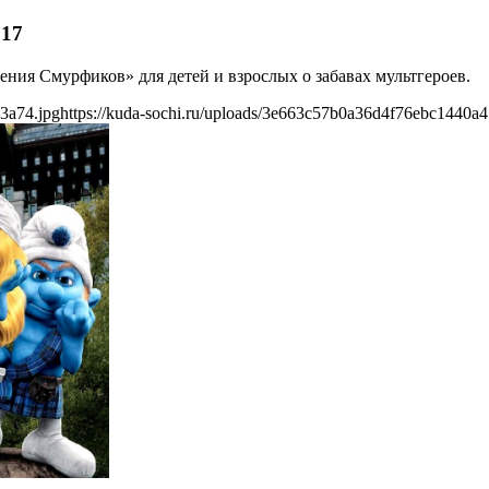
017
ения Смурфиков» для детей и взрослых о забавах мультгероев.
3a74.jpg
https://kuda-sochi.ru/uploads/3e663c57b0a36d4f76ebc1440a4