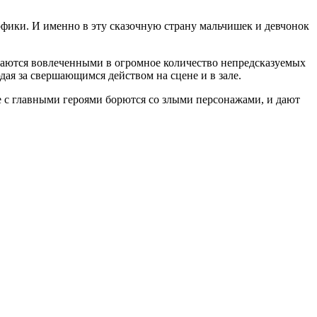
мурфики. И именно в эту сказочную страну мальчишек и девчонок
ываются вовлеченными в огромное количество непредсказуемых
ая за свершающимся действом на сцене и в зале.
те с главными героями борются со злыми персонажами, и дают