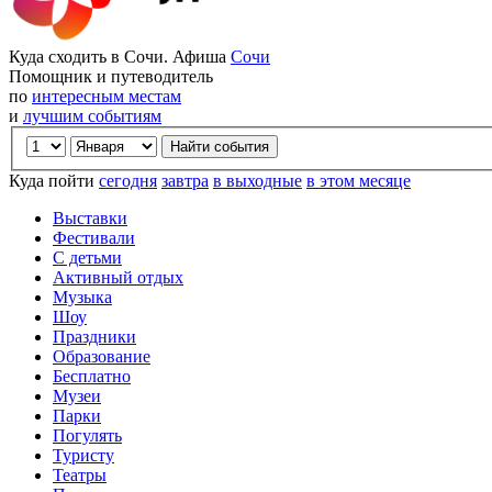
Куда сходить в Сочи. Афиша
Сочи
Помощник и путеводитель
по
интересным местам
и
лучшим событиям
Куда пойти
сегодня
завтра
в выходные
в этом месяце
Выставки
Фестивали
С детьми
Активный отдых
Музыка
Шоу
Праздники
Образование
Бесплатно
Музеи
Парки
Погулять
Туристу
Театры