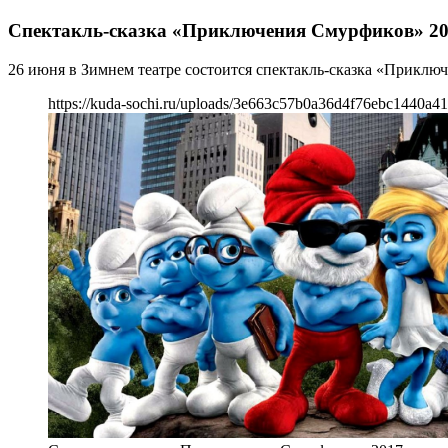
Спектакль-сказка «Приключения Смурфиков» 2
26 июня в Зимнем театре состоится спектакль-сказка «Приключ
https://kuda-sochi.ru/uploads/3e663c57b0a36d4f76ebc1440a41