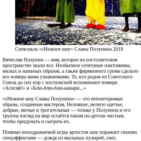
Спектакль «сНежное шоу» Славы Полунина 2018
Вячеслав Полунин — имя, которое на постсоветском
пространстве знали все. Необычное сочетание пантомимы,
милых и наивных образов, а также фирменного грима сделало
все номера мима узнаваемыми. Те, кто родом из Советского
Союза до сих пор с ностальгией вспоминают номера
«Асисяй!» и «Блю-блю-блю-канари...»
«сНежное шоу Славы Полунина» — это неповторимые
образы, созданные мастером. Неловкие, нелепо одетые,
добрые, милые и трогательные — только у Полунина и его
труппы взгляд на мир остаётся таким по-детски чистым,
чтобы придумать и сыграть их.
Помимо неподражаемой игры артистов шоу поражает своими
спецэффектами — дождь из мыльных пузырей, снег,