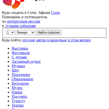
Куда сходить в Сочи. Афиша
Сочи
Помощник и путеводитель
по
интересным местам
и
лучшим событиям
Куда пойти
сегодня
завтра
в выходные
в этом месяце
Выставки
Фестивали
С детьми
Активный отдых
Музыка
Шоу
Праздники
Образование
Бесплатно
Музеи
Парки
Погулять
Туристу
Театры