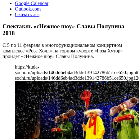
Google Calendar
Outlook.com
Скачать .ics
Спектакль «сНежное шоу» Славы Полунина
2018
С 5 по 11 февраля в многофункциональном концертном
комплексе «Роза Холл» на горном курорте «Роза Хутор»
пройдет «сНежное шоу» Славы Полунина.
https://kuda-
sochi.ru/uploads/146dd6eb4ad3dde139142786b51ce650.jpg
htt
sochi.ru/uploads/146dd6eb4ad3dde139142786b51ce650.jpg
12