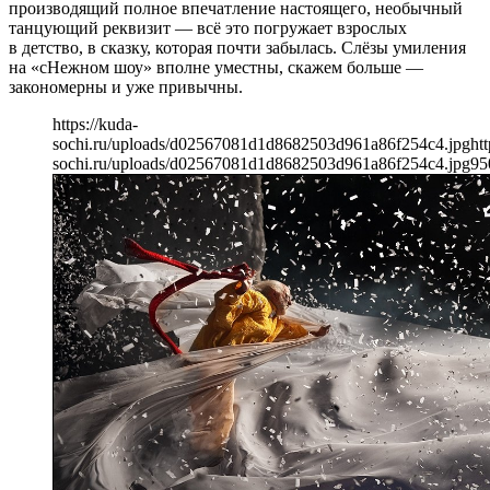
производящий полное впечатление настоящего, необычный
танцующий реквизит — всё это погружает взрослых
в детство, в сказку, которая почти забылась. Слёзы умиления
на «сНежном шоу» вполне уместны, скажем больше —
закономерны и уже привычны.
https://kuda-
sochi.ru/uploads/d02567081d1d8682503d961a86f254c4.jpg
htt
sochi.ru/uploads/d02567081d1d8682503d961a86f254c4.jpg
95