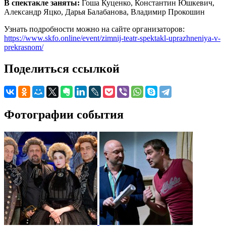
В спектакле заняты:
Гоша Куценко, Константин Юшкевич,
Александр Яцко, Дарья Балабанова, Владимир Прокошин
Узнать подробности можно на сайте организаторов:
https://www.skfo.online/event/zimnij-teatr-spektakl-uprazhneniya-v-
prekrasnom/
Поделиться ссылкой
Фотографии события