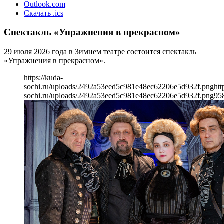
Outlook.com
Скачать .ics
Спектакль «Упражнения в прекрасном»
29 июля 2026 года в Зимнем театре состоится спектакль
«Упражнения в прекрасном».
https://kuda-
sochi.ru/uploads/2492a53eed5c981e48ec62206e5d932f.png
htt
sochi.ru/uploads/2492a53eed5c981e48ec62206e5d932f.png
95