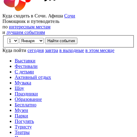
Куда сходить в Сочи. Афиша
Сочи
Помощник и путеводитель
по
интересным местам
и
лучшим событиям
Куда пойти
сегодня
завтра
в выходные
в этом месяце
Выставки
Фестивали
С детьми
Активный отдых
Музыка
Шоу
Праздники
Образование
Бесплатно
Музеи
Парки
Погулять
Туристу
Театры