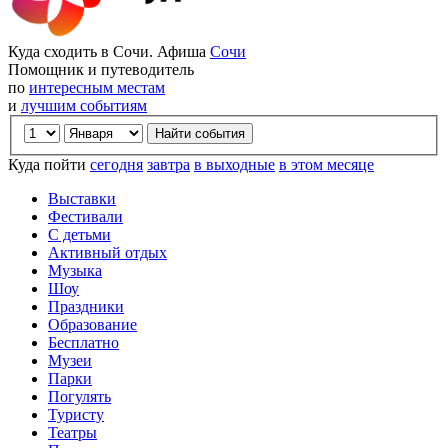
Куда сходить в Сочи. Афиша
Сочи
Помощник и путеводитель
по
интересным местам
и
лучшим событиям
Куда пойти
сегодня
завтра
в выходные
в этом месяце
Выставки
Фестивали
С детьми
Активный отдых
Музыка
Шоу
Праздники
Образование
Бесплатно
Музеи
Парки
Погулять
Туристу
Театры