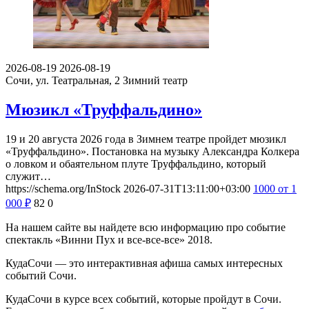
2026-08-19
2026-08-19
Сочи, ул. Театральная, 2
Зимний театр
Мюзикл «Труффальдино»
19 и 20 августа 2026 года в Зимнем театре пройдет мюзикл
«Труффальдино». Постановка на музыку Александра Колкера
о ловком и обаятельном плуте Труффальдино, который
служит…
https://schema.org/InStock
2026-07-31T13:11:00+03:00
1000
от 1
000
₽
82
0
На нашем сайте вы найдете всю информацию про событие
спектакль «Винни Пух и все-все-все» 2018.
КудаСочи — это интерактивная афиша самых интересных
событий Сочи.
КудаСочи в курсе всех событий, которые пройдут в Сочи.