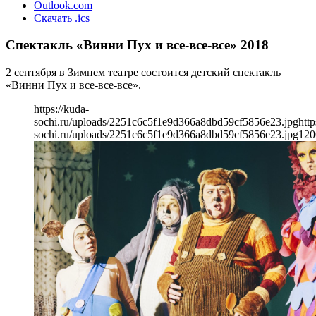
Outlook.com
Скачать .ics
Спектакль «Винни Пух и все-все-все» 2018
2 сентября в Зимнем театре состоится детский спектакль
«Винни Пух и все-все-все».
https://kuda-
sochi.ru/uploads/2251c6c5f1e9d366a8dbd59cf5856e23.jpg
http
sochi.ru/uploads/2251c6c5f1e9d366a8dbd59cf5856e23.jpg
120