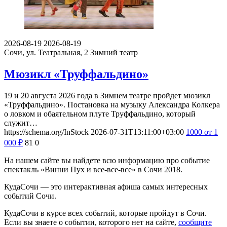
2026-08-19
2026-08-19
Сочи, ул. Театральная, 2
Зимний театр
Мюзикл «Труффальдино»
19 и 20 августа 2026 года в Зимнем театре пройдет мюзикл
«Труффальдино». Постановка на музыку Александра Колкера
о ловком и обаятельном плуте Труффальдино, который
служит…
https://schema.org/InStock
2026-07-31T13:11:00+03:00
1000
от 1
000
₽
81
0
На нашем сайте вы найдете всю информацию про событие
спектакль «Винни Пух и все-все-все» в Сочи 2018.
КудаСочи — это интерактивная афиша самых интересных
событий Сочи.
КудаСочи в курсе всех событий, которые пройдут в Сочи.
Если вы знаете о событии, которого нет на сайте,
сообщите