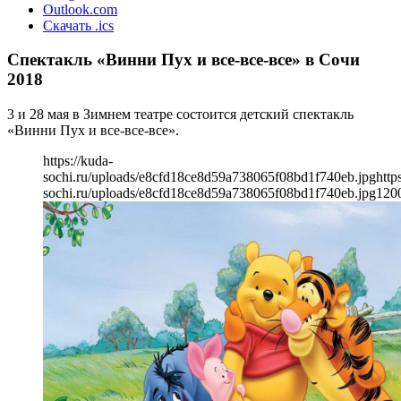
Outlook.com
Скачать .ics
Спектакль «Винни Пух и все-все-все» в Сочи
2018
3 и 28 мая в Зимнем театре состоится детский спектакль
«Винни Пух и все-все-все».
https://kuda-
sochi.ru/uploads/e8cfd18ce8d59a738065f08bd1f740eb.jpg
http
sochi.ru/uploads/e8cfd18ce8d59a738065f08bd1f740eb.jpg
120