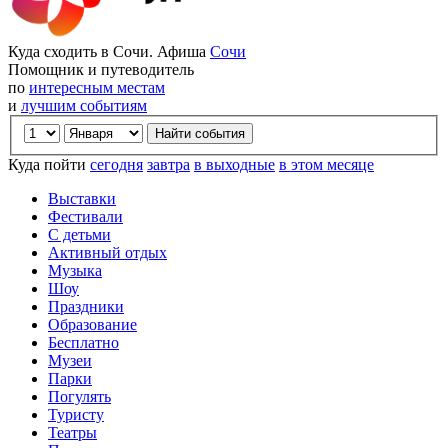
Куда сходить в Сочи. Афиша
Сочи
Помощник и путеводитель
по
интересным местам
и
лучшим событиям
Куда пойти
сегодня
завтра
в выходные
в этом месяце
Выставки
Фестивали
С детьми
Активный отдых
Музыка
Шоу
Праздники
Образование
Бесплатно
Музеи
Парки
Погулять
Туристу
Театры