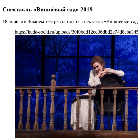
Спектакль «Вишнёвый сад» 2019
18 апреля в Зимнем театре состоится спектакль «Вишневый сад
https://kuda-sochi.ru/uploads/30f0bdd12ed36dbd2c74d8eba34