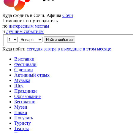
Куда сходить в Сочи. Афиша
Сочи
Помощник и путеводитель
по
интересным местам
и
лучшим событиям
Куда пойти
сегодня
завтра
в выходные
в этом месяце
Выставки
Фестивали
С детьми
Активный отдых
Музыка
Шоу
Праздники
Образование
Бесплатно
Музеи
Парки
Погулять
Туристу
Театры