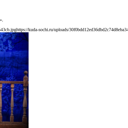
».
543cb.jpg
https://kuda-sochi.ru/uploads/30f0bdd12ed36dbd2c74d8eba3