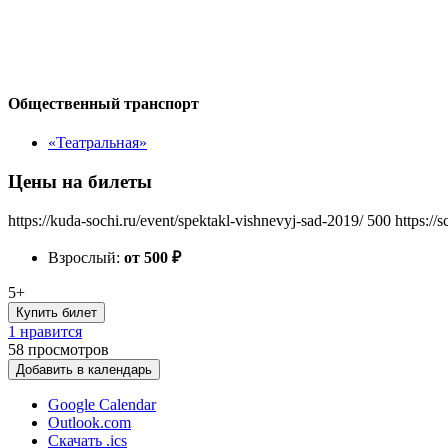
Общественный транспорт
«Театральная»
Цены на билеты
https://kuda-sochi.ru/event/spektakl-vishnevyj-sad-2019/
500
https://
Взрослый:
от 500
₽
5+
Купить билет
1 нравится
58
просмотров
Добавить в календарь
Google Calendar
Outlook.com
Скачать .ics