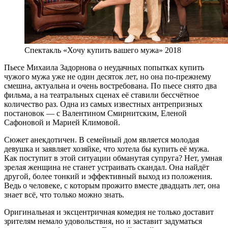
Спектакль «Хочу купить вашего мужа» 2018
Пьесе Михаила Задорнова о неудачных попытках купить
чужого мужа уже не один десяток лет, но она по-прежнему
смешна, актуальна и очень востребована. По пьесе снято два
фильма, а на театральных сценах её ставили бессчётное
количество раз. Одна из самых известных антрепризных
постановок — с Валентином Смирнитским, Еленой
Сафоновой и Марией Климовой.
Сюжет анекдотичен. В семейный дом является молодая
девушка и заявляет хозяйке, что хотела бы купить её мужа.
Как поступит в этой ситуации обманутая супруга? Нет, умная
зрелая женщина не станет устраивать скандал. Она найдёт
другой, более тонкий и эффективный выход из положения.
Ведь о человеке, с которым прожито вместе двадцать лет, она
знает всё, что только можно знать.
Оригинальная и эксцентричная комедия не только доставит
зрителям немало удовольствия, но и заставит задуматься