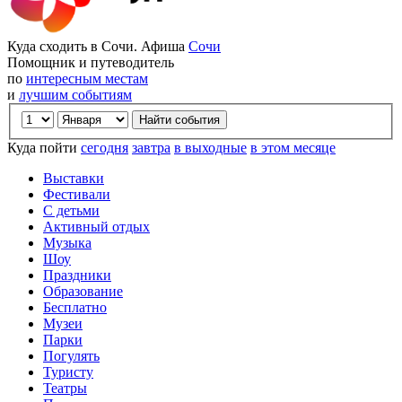
Куда сходить в Сочи. Афиша
Сочи
Помощник и путеводитель
по
интересным местам
и
лучшим событиям
Куда пойти
сегодня
завтра
в выходные
в этом месяце
Выставки
Фестивали
С детьми
Активный отдых
Музыка
Шоу
Праздники
Образование
Бесплатно
Музеи
Парки
Погулять
Туристу
Театры