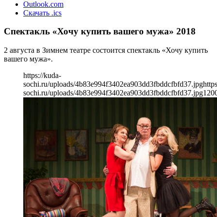
Outlook.com
Скачать .ics
Спектакль «Хочу купить вашего мужа» 2018
2 августа в Зимнем театре состоится спектакль «Хочу купить
вашего мужа».
https://kuda-
sochi.ru/uploads/4b83e994f3402ea903dd3fbddcfbfd37.jpg
http
sochi.ru/uploads/4b83e994f3402ea903dd3fbddcfbfd37.jpg
120