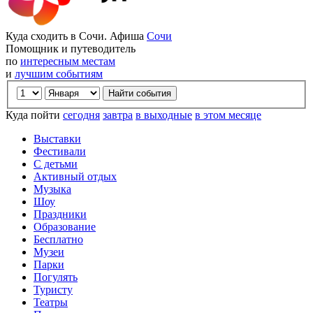
Куда сходить в Сочи. Афиша
Сочи
Помощник и путеводитель
по
интересным местам
и
лучшим событиям
Куда пойти
сегодня
завтра
в выходные
в этом месяце
Выставки
Фестивали
С детьми
Активный отдых
Музыка
Шоу
Праздники
Образование
Бесплатно
Музеи
Парки
Погулять
Туристу
Театры