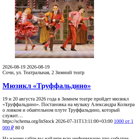
2026-08-19
2026-08-19
Сочи, ул. Театральная, 2
Зимний театр
Мюзикл «Труффальдино»
19 и 20 августа 2026 года в Зимнем театре пройдет мюзикл
«Труффальдино». Постановка на музыку Александра Колкера
о ловком и обаятельном плуте Труффальдино, который
служит…
https://schema.org/InStock
2026-07-31T13:11:00+03:00
1000
от 1
000
₽
80
0
На нашем сайте вы найдете всю информацию про событие