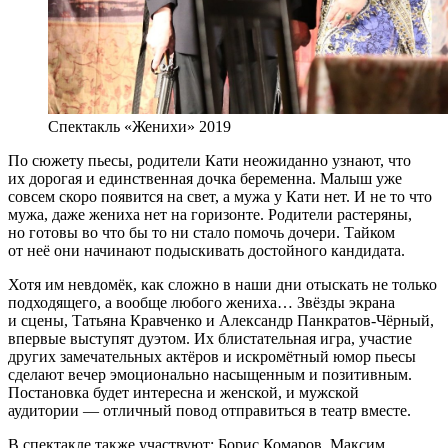
Спектакль «Женихи» 2019
По сюжету пьесы, родители Кати неожиданно узнают, что
их дорогая и единственная дочка беременна. Малыш уже
совсем скоро появится на свет, а мужа у Кати нет. И не то что
мужа, даже жениха нет на горизонте. Родители растеряны,
но готовы во что бы то ни стало помочь дочери. Тайком
от неё они начинают подыскивать достойного кандидата.
Хотя им невдомёк, как сложно в наши дни отыскать не только
подходящего, а вообще любого жениха… Звёзды экрана
и сцены, Татьяна Кравченко и Александр Панкратов-Чёрный,
впервые выступят дуэтом. Их блистательная игра, участие
других замечательных актёров и искромётный юмор пьесы
сделают вечер эмоционально насыщенным и позитивным.
Постановка будет интересна и женской, и мужской
аудитории — отличный повод отправиться в театр вместе.
В спектакле также участвуют: Борис Комаров, Максим