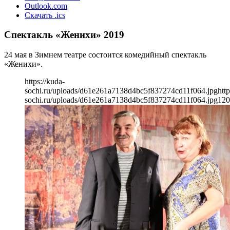
Outlook.com
Скачать .ics
Спектакль «Женихи» 2019
24 мая в Зимнем театре состоится комедийный спектакль
«Женихи».
https://kuda-
sochi.ru/uploads/d61e261a7138d4bc5f837274cd11f064.jpg
http
sochi.ru/uploads/d61e261a7138d4bc5f837274cd11f064.jpg
120