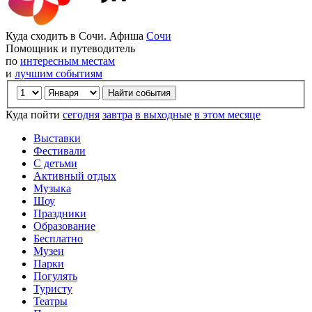
Куда сходить в Сочи. Афиша
Сочи
Помощник и путеводитель
по
интересным местам
и
лучшим событиям
Куда пойти
сегодня
завтра
в выходные
в этом месяце
Выставки
Фестивали
С детьми
Активный отдых
Музыка
Шоу
Праздники
Образование
Бесплатно
Музеи
Парки
Погулять
Туристу
Театры