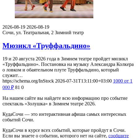
2026-08-19
2026-08-19
Сочи, ул. Театральная, 2
Зимний театр
Мюзикл «Труффальдино»
19 и 20 августа 2026 года в Зимнем театре пройдет мюзикл
«Труффальдино». Постановка на музыку Александра Колкера
о ловком и обаятельном плуте Труффальдино, который
служит…
https://schema.org/InStock
2026-07-31T13:11:00+03:00
1000
от 1
000
₽
81
0
На нашем сайте вы найдете всю информацию про событие
спектакль «Золушка» в Зимнем театре 2026.
КудаСочи — это интерактивная афиша самых интересных
событий Сочи.
КудаСочи в курсе всех событий, которые пройдут в Сочи.
Если вы знаете о событии, которого нет на сайте,
сообщите