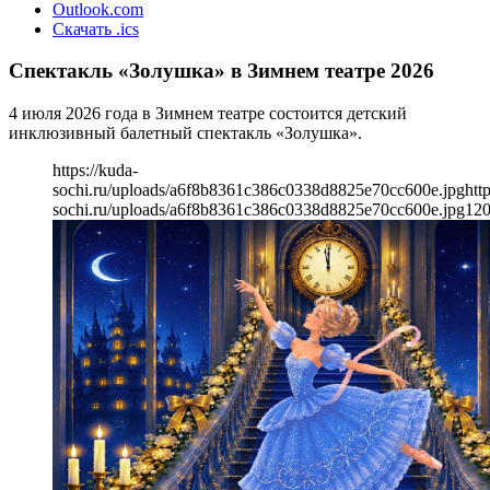
Outlook.com
Скачать .ics
Спектакль «Золушка» в Зимнем театре 2026
4 июля 2026 года в Зимнем театре состоится детский
инклюзивный балетный спектакль «Золушка».
https://kuda-
sochi.ru/uploads/a6f8b8361c386c0338d8825e70cc600e.jpg
htt
sochi.ru/uploads/a6f8b8361c386c0338d8825e70cc600e.jpg
12