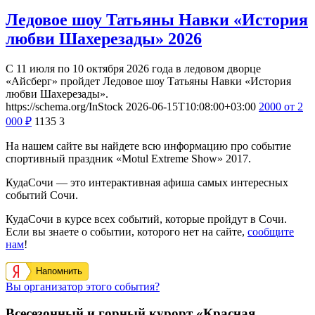
Ледовое шоу Татьяны Навки «История
любви Шахерезады» 2026
С 11 июля по 10 октября 2026 года в ледовом дворце
«Айсберг» пройдет Ледовое шоу Татьяны Навки «История
любви Шахерезады».
https://schema.org/InStock
2026-06-15T10:08:00+03:00
2000
от 2
000
₽
1135
3
На нашем сайте вы найдете всю информацию про событие
спортивный праздник «Motul Extreme Show» 2017.
КудаСочи — это интерактивная афиша самых интересных
событий Сочи.
КудаСочи в курсе всех событий, которые пройдут в Сочи.
Если вы знаете о событии, которого нет на сайте,
сообщите
нам
!
Напомнить
Вы организатор этого события?
Всесезонный и горный курорт «Красная