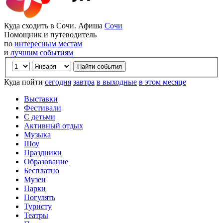
Куда сходить в Сочи. Афиша
Сочи
Помощник и путеводитель
по
интересным местам
и
лучшим событиям
Куда пойти
сегодня
завтра
в выходные
в этом месяце
Выставки
Фестивали
С детьми
Активный отдых
Музыка
Шоу
Праздники
Образование
Бесплатно
Музеи
Парки
Погулять
Туристу
Театры