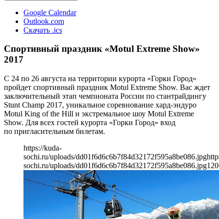
Google Calendar
Outlook.com
Скачать .ics
Спортивный праздник «Motul Extreme Show»
2017
С 24 по 26 августа на территории курорта «Горки Город»
пройдет спортивный праздник Motul Extreme Show. Вас ждет
заключительный этап чемпионата России по стантрайдингу
Stunt Champ 2017, уникальное соревнование хард-эндуро
Motul King of the Hill и экстремальное шоу Motul Extreme
Show. Для всех гостей курорта «Горки Город» вход
по пригласительным билетам.
https://kuda-
sochi.ru/uploads/dd01f6d6c6b7f84d32172f595a8be086.jpg
http
sochi.ru/uploads/dd01f6d6c6b7f84d32172f595a8be086.jpg
120