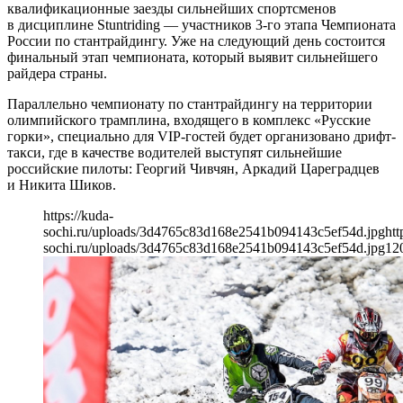
квалификационные заезды сильнейших спортсменов
в дисциплине Stuntriding — участников 3-го этапа Чемпионата
России по стантрайдингу. Уже на следующий день состоится
финальный этап чемпионата, который выявит сильнейшего
райдера страны.
Параллельно чемпионату по стантрайдингу на территории
олимпийского трамплина, входящего в комплекс «Русские
горки», специально для VIP-гостей будет организовано дрифт-
такси, где в качестве водителей выступят сильнейшие
российские пилоты: Георгий Чивчян, Аркадий Цареградцев
и Никита Шиков.
https://kuda-
sochi.ru/uploads/3d4765c83d168e2541b094143c5ef54d.jpg
htt
sochi.ru/uploads/3d4765c83d168e2541b094143c5ef54d.jpg
12