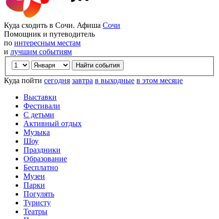
Куда сходить в Сочи. Афиша
Сочи
Помощник и путеводитель
по
интересным местам
и
лучшим событиям
Куда пойти
сегодня
завтра
в выходные
в этом месяце
Выставки
Фестивали
С детьми
Активный отдых
Музыка
Шоу
Праздники
Образование
Бесплатно
Музеи
Парки
Погулять
Туристу
Театры