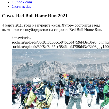
Outlook.com
Скачать .ics
Спуск Red Bull Home Run 2021
4 марта 2021 года на курорте «Роза Хутор» состоится заезд
лыжников и сноубордистов на скорость Red Bull Home Run.
https://kuda-
sochi.ru/uploads/30f8cf8d65cc5846dcd4759d43ef3b98.jpg
http
sochi.ru/uploads/30f8cf8d65cc5846dcd4759d43ef3b98.jpg
120