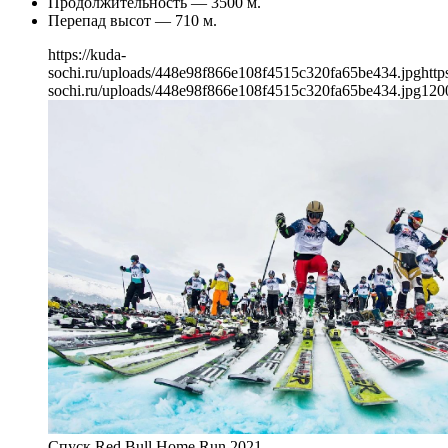
Продолжительность — 3500 м.
Перепад высот — 710 м.
https://kuda-
sochi.ru/uploads/448e98f866e108f4515c320fa65be434.jpg
http
sochi.ru/uploads/448e98f866e108f4515c320fa65be434.jpg
120
Спуск Red Bull Home Run 2021