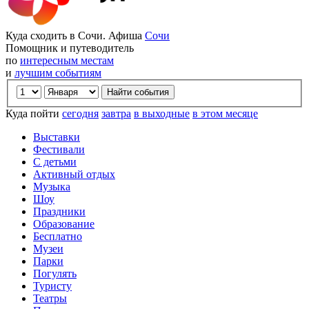
Куда сходить в Сочи. Афиша
Сочи
Помощник и путеводитель
по
интересным местам
и
лучшим событиям
Куда пойти
сегодня
завтра
в выходные
в этом месяце
Выставки
Фестивали
С детьми
Активный отдых
Музыка
Шоу
Праздники
Образование
Бесплатно
Музеи
Парки
Погулять
Туристу
Театры