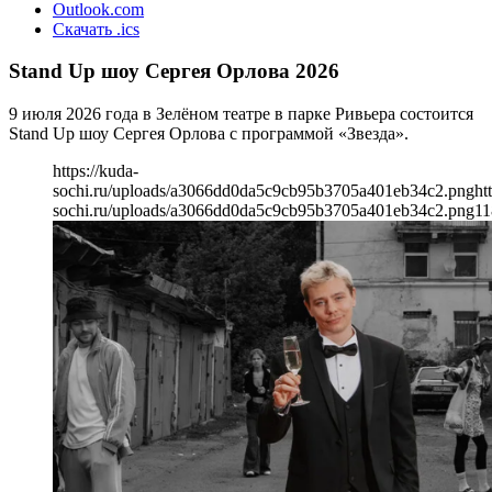
Outlook.com
Скачать .ics
Stand Up шоу Сергея Орлова 2026
9 июля 2026 года в Зелёном театре в парке Ривьера состоится
Stand Up шоу Сергея Орлова с программой «Звезда».
https://kuda-
sochi.ru/uploads/a3066dd0da5c9cb95b3705a401eb34c2.png
ht
sochi.ru/uploads/a3066dd0da5c9cb95b3705a401eb34c2.png
11