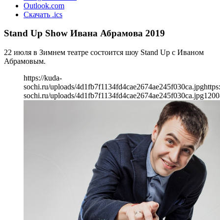
Outlook.com
Скачать .ics
Stand Up Show Ивана Абрамова 2019
22 июля в Зимнем театре состоится шоу Stand Up с Иваном
Абрамовым.
https://kuda-
sochi.ru/uploads/4d1fb7f1134fd4cae2674ae245f030ca.jpg
https
sochi.ru/uploads/4d1fb7f1134fd4cae2674ae245f030ca.jpg
1200