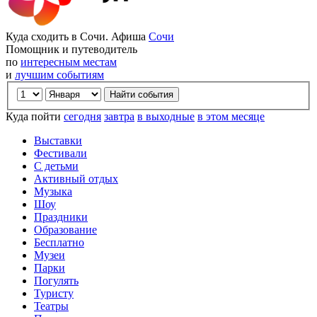
Куда сходить в Сочи. Афиша
Сочи
Помощник и путеводитель
по
интересным местам
и
лучшим событиям
Куда пойти
сегодня
завтра
в выходные
в этом месяце
Выставки
Фестивали
С детьми
Активный отдых
Музыка
Шоу
Праздники
Образование
Бесплатно
Музеи
Парки
Погулять
Туристу
Театры