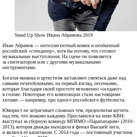
Stand Up Show Ивана Абрамова 2019
Иван Абрамов — интеллигентный комик и необычный
российский «стендапер», хотя бы потому, что готовит
музыкальные выступления. На сцене он появляется
за синтезатором или с другими музыкальными
инструментами.
Богатая мимика и артистизм заставляют смеяться даже над
самыми незатейливыми, на первый взгляд, песенками,
которые благодаря своей простоте мгновенно «оседают»
в голове. Некоторые его композиции стали настоящими
хитами — например, про одного российского футболиста.
Юморист не затрагивает сложных тем, предпочитая шутить
над тем, что знакомо каждому. Прославился на ниве КВН:
выступал за сборную команду МГИМО «Парапапарам» (2010–
2013), которая дважды выходила в финал Высшей лиги,
и являлся её капитаном. С 2014 года — постоянный участник