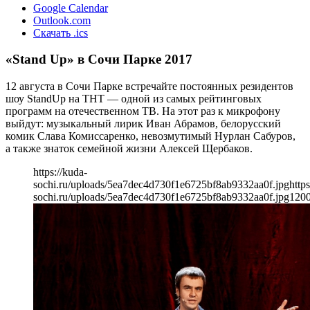
Google Calendar
Outlook.com
Скачать .ics
«Stand Up» в Сочи Парке 2017
12 августа в Сочи Парке встречайте постоянных резидентов
шоу StandUp на ТНТ — одной из самых рейтинговых
программ на отечественном ТВ. На этот раз к микрофону
выйдут: музыкальный лирик Иван Абрамов, белорусский
комик Слава Комиссаренко, невозмутимый Нурлан Сабуров,
а также знаток семейной жизни Алексей Щербаков.
https://kuda-
sochi.ru/uploads/5ea7dec4d730f1e6725bf8ab9332aa0f.jpg
https
sochi.ru/uploads/5ea7dec4d730f1e6725bf8ab9332aa0f.jpg
120