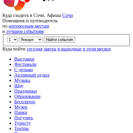
Куда сходить в Сочи. Афиша
Сочи
Помощник и путеводитель
по
интересным местам
и
лучшим событиям
Куда пойти
сегодня
завтра
в выходные
в этом месяце
Выставки
Фестивали
С детьми
Активный отдых
Музыка
Шоу
Праздники
Образование
Бесплатно
Музеи
Парки
Погулять
Туристу
Театры