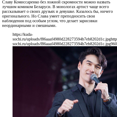
Славу Комиссаренко без ложной скромности можно назвать
лучшим комиком Беларуси. В монологах артист чаще всего
рассказывает о своих друзьях и девушке. Казалось бы, ничего
оригинального. Но Слава умеет преподносить свои
наблюдения под особым углом, что делает зарисовки
неординарными и смешными.
https://kuda-
sochi.ru/uploads/f86aaaf4980d228273594b7eb8202d1c.jpg
http
sochi.ru/uploads/f86aaaf4980d228273594b7eb8202d1c.jpg
960