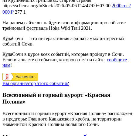
из крупнейших трейловых стартов страны.
https://schema.org/InStock
2026-05-06T14:47:00+03:00
2000
от 2
000
₽
277
1
На нашем сайте вы найдете всю информацию про событие
трейловый фестиваль Hoka Wild Trail 2021.
КудаСочи — это интерактивная афиша самых интересных
событий Сочи.
КудаСочи в курсе всех событий, которые пройдут в Сочи.
Если вы знаете о событии, которого нет на сайте,
сообщите
нам
!
Напомнить
Вы организатор этого события?
Всесезонный и горный курорт «Красная
Поляна»
Всесезонный и горный курорт «Красная Поляна» расположен
в предгорье Главного Кавказского хребта, на территории
знаменитой Красной Поляны Большого Сочи.