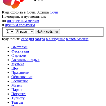
Куда сходить в Сочи. Афиша
Сочи
Помощник и путеводитель
по
интересным местам
и
лучшим событиям
Куда пойти
сегодня
завтра
в выходные
в этом месяце
Выставки
Фестивали
С детьми
Активный отдых
Музыка
Шоу
Праздники
Образование
Бесплатно
Музеи
Парки
Погулять
Туристу
Театры