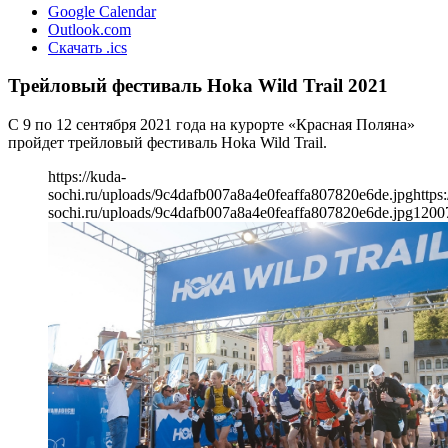
Google Calendar
Outlook.com
Скачать .ics
Трейловый фестиваль Hoka Wild Trail 2021
С 9 по 12 сентября 2021 года на курорте «Красная Поляна»
пройдет трейловый фестиваль Hoka Wild Trail.
https://kuda-
sochi.ru/uploads/9c4dafb007a8a4e0feaffa807820e6de.jpg
https
sochi.ru/uploads/9c4dafb007a8a4e0feaffa807820e6de.jpg
1200