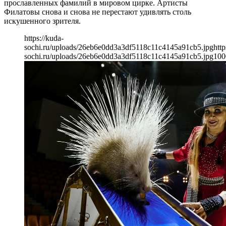
прославленных фамилий в мировом цирке. Артисты
Филатовы снова и снова не перестают удивлять столь
искушенного зрителя.
https://kuda-
sochi.ru/uploads/26eb6e0dd3a3df5118c11c4145a91cb5.jpg
http
sochi.ru/uploads/26eb6e0dd3a3df5118c11c4145a91cb5.jpg
100