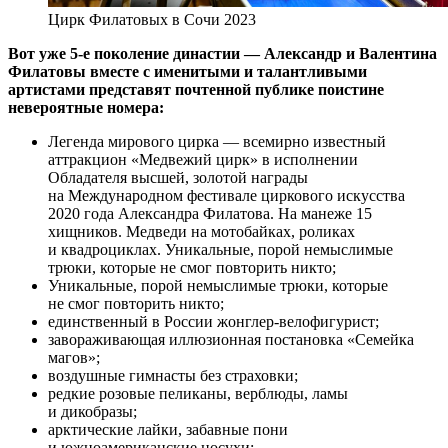
Цирк Филатовых в Сочи 2023
Вот уже 5-е поколение династии — Александр и Валентина
Филатовы вместе с именитыми и талантливыми
артистами представят почтенной публике поистине
невероятные номера:
Легенда мирового цирка — всемирно известный
аттракцион «Медвежий цирк» в исполнении
Обладателя высшей, золотой награды
на Международном фестивале циркового искусства
2020 года Александра Филатова. На манеже 15
хищников. Медведи на мотобайках, роликах
и квадроциклах. Уникальные, порой немыслимые
трюки, которые не смог повторить никто;
Уникальные, порой немыслимые трюки, которые
не смог повторить никто;
единственный в России жонглер-велофигурист;
завораживающая иллюзионная постановка «Семейка
магов»;
воздушные гимнасты без страховки;
редкие розовые пеликаны, верблюды, ламы
и дикобразы;
арктические лайки, забавные пони
и южноамериканские носухи;