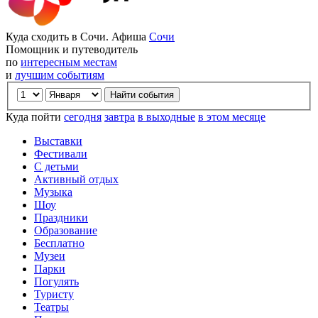
Куда сходить в Сочи. Афиша
Сочи
Помощник и путеводитель
по
интересным местам
и
лучшим событиям
Куда пойти
сегодня
завтра
в выходные
в этом месяце
Выставки
Фестивали
С детьми
Активный отдых
Музыка
Шоу
Праздники
Образование
Бесплатно
Музеи
Парки
Погулять
Туристу
Театры