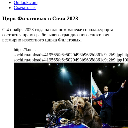
Outlook.com
Скачать .ics
Цирк Филатовых в Сочи 2023
С 4 ноября 2023 года на главном манеже города-курорта
состоится премьера большого грандиозного спектакля
всемирно известного цирка Филатовых.
https://kuda-
sochi.ru/uploads/419565fa6e5029493b9635d861c9a2b9.jpg
htt
sochi.ru/uploads/419565fa6e5029493b9635d861c9a2b9.jpg
10