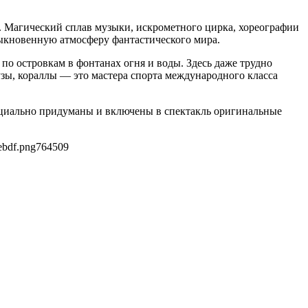
с. Магический сплав музыки, искрометного цирка, хореографии
быкновенную атмосферу фантастического мира.
 островкам в фонтанах огня и воды. Здесь даже трудно
узы, кораллы — это мастера спорта международного класса
ециально придуманы и включены в спектакль оригинальные
ebdf.png
764
509