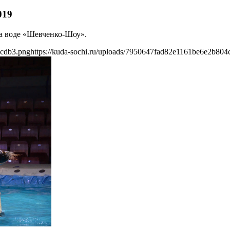
019
на воде «Шевченко-Шоу».
5cdb3.png
https://kuda-sochi.ru/uploads/7950647fad82e1161be6e2b80