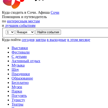
Куда сходить в Сочи. Афиша
Сочи
Помощник и путеводитель
по
интересным местам
и
лучшим событиям
Куда пойти
сегодня
завтра
в выходные
в этом месяце
Выставки
Фестивали
С детьми
Активный отдых
Музыка
Шоу
Праздники
Образование
Бесплатно
Музеи
Парки
Погулять
Туристу
Театры