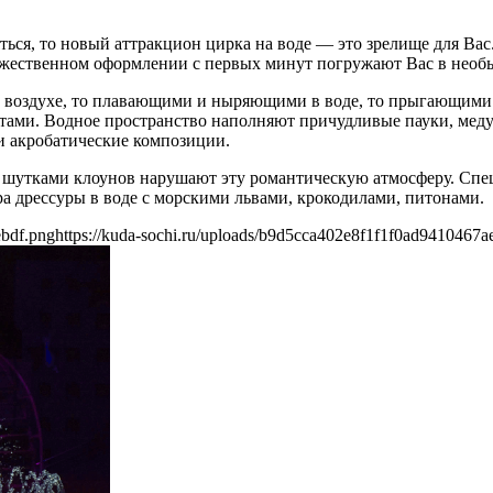
ться, то новый аттракцион цирка на воде — это зрелище для Ва
удожественном оформлении с первых минут погружают Вас в нео
воздухе, то плавающими и ныряющими в воде, то прыгающими по
истами. Водное пространство наполняют причудливые пауки, мед
и акробатические композиции.
и шутками клоунов нарушают эту романтическую атмосферу. Сп
а дрессуры в воде с морскими львами, крокодилами, питонами.
ebdf.png
https://kuda-sochi.ru/uploads/b9d5cca402e8f1f1f0ad9410467a