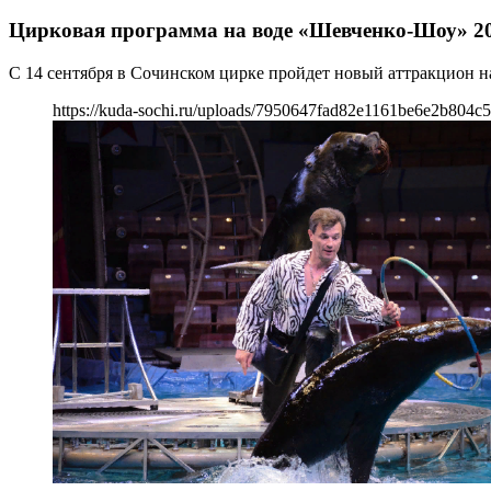
Цирковая программа на воде «Шевченко-Шоу» 2
С 14 сентября в Сочинском цирке пройдет новый аттракцион 
https://kuda-sochi.ru/uploads/7950647fad82e1161be6e2b804c