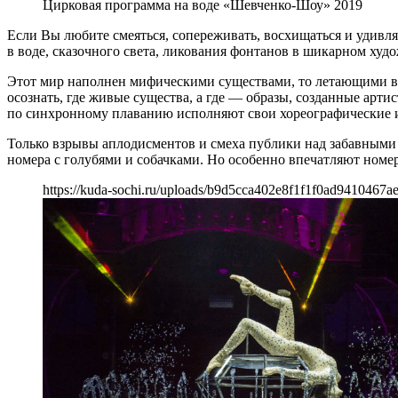
Цирковая программа на воде «Шевченко-Шоу» 2019
Если Вы любите смеяться, сопереживать, восхищаться и удивля
в воде, сказочного света, ликования фонтанов в шикарном х
Этот мир наполнен мифическими существами, то летающими в 
осознать, где живые существа, а где — образы, созданные арт
по синхронному плаванию исполняют свои хореографические 
Только взрывы аплодисментов и смеха публики над забавным
номера с голубями и собачками. Но особенно впечатляют номер
https://kuda-sochi.ru/uploads/b9d5cca402e8f1f1f0ad9410467a