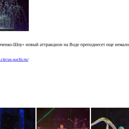
енко-Шоу» новый аттракцион на Воде преподнесет еще немало с
circus-sochi.ru/