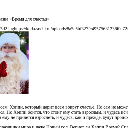
азка «Время для счастья».
f5d2.jpg
https://kuda-sochi.ru/uploads/8a5e5bf327fe49575631236f0a72
оем, Хэппи, который дарит всем вокруг счастье. Но сам не може
ся. Но Хэппи боится, что стоит ему стать взрослым, и чудеса ис
 ему не придется взрослеть, и чудеса, как и прежде, будут проис
праздники мира и даже Новый год. Вернет ли Хэппи Время? Спа