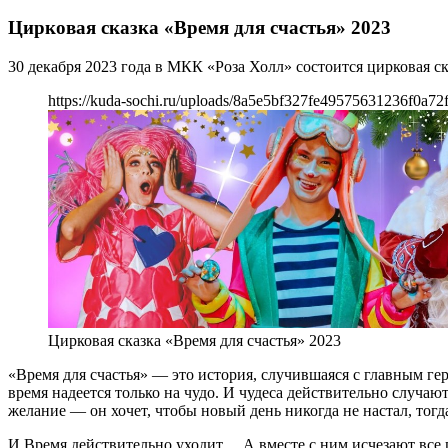
Цирковая сказка «Время для счастья» 2023
30 декабря 2023 года в МКК «Роза Холл» состоится цирковая ск
https://kuda-sochi.ru/uploads/8a5e5bf327fe49575631236f0a72
Цирковая сказка «Время для счастья» 2023
«Время для счастья» — это история, случившаяся с главным гер
время надеется только на чудо. И чудеса действительно случают
желание — он хочет, чтобы новый день никогда не настал, тогда
И Время действительно уходит… А вместе с ним исчезают все 