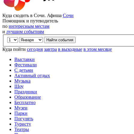
Куда сходить в Сочи. Афиша
Сочи
Помощник и путеводитель
по
интересным местам
и
лучшим событиям
Куда пойти
сегодня
завтра
в выходные
в этом месяце
Выставки
Фестивали
С детьми
Активный отдых
Музыка
Шоу
Праздники
Образование
Бесплатно
Музеи
Парки
Погулять
Туристу
Театры