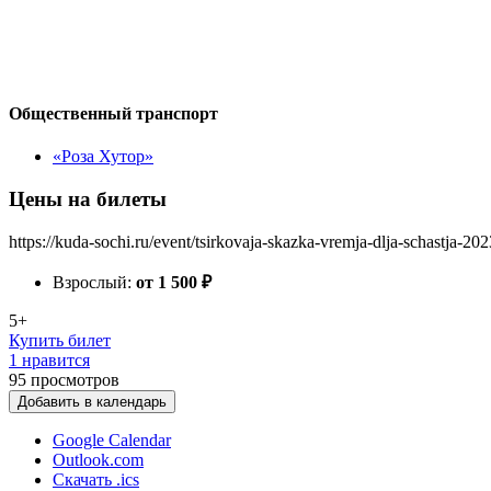
Общественный транспорт
«Роза Хутор»
Цены на билеты
https://kuda-sochi.ru/event/tsirkovaja-skazka-vremja-dlja-schastja-202
Взрослый:
от 1 500
₽
5+
Купить билет
1 нравится
95
просмотров
Добавить в календарь
Google Calendar
Outlook.com
Скачать .ics