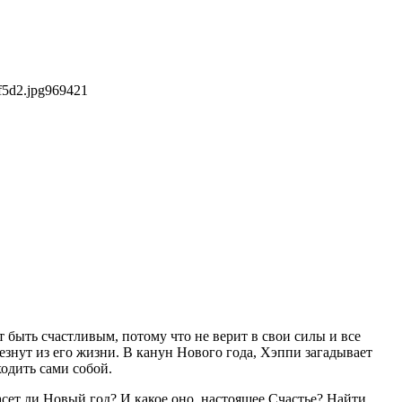
f5d2.jpg
969
421
т быть счастливым, потому что не верит в свои силы и все
чезнут из его жизни. В канун Нового года, Хэппи загадывает
ходить сами собой.
сет ли Новый год? И какое оно, настоящее Счастье? Найти