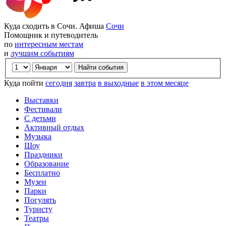
Куда сходить в Сочи. Афиша
Сочи
Помощник и путеводитель
по
интересным местам
и
лучшим событиям
Куда пойти
сегодня
завтра
в выходные
в этом месяце
Выставки
Фестивали
С детьми
Активный отдых
Музыка
Шоу
Праздники
Образование
Бесплатно
Музеи
Парки
Погулять
Туристу
Театры