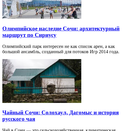
Олимпийское наследие Сочи: архитектурный
маршрут по Сириусу
Олимпийский парк интересен не как список арен, а как
большой ансамбль, созданный для потоков Игр 2014 года.
Чайный Сочи: Солохаул, Дагомыс и история
русского чая
Чай в Сочи — это сельскохозяйственная, климатическая