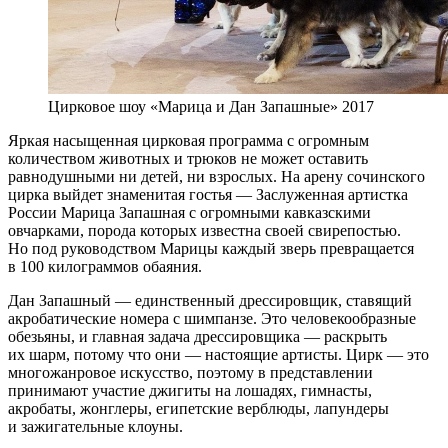
Цирковое шоу «Марица и Дан Запашные» 2017
Яркая насыщенная цирковая программа с огромным
количеством животных и трюков не может оставить
равнодушными ни детей, ни взрослых. На арену сочинского
цирка выйдет знаменитая гостья — Заслуженная артистка
России Марица Запашная с огромными кавказскими
овчарками, порода которых известна своей свирепостью.
Но под руководством Марицы каждый зверь превращается
в 100 килограммов обаяния.
Дан Запашный — единственный дрессировщик, ставящий
акробатические номера с шимпанзе. Это человекообразные
обезьяны, и главная задача дрессировщика — раскрыть
их шарм, потому что они — настоящие артисты. Цирк — это
многожанровое искусство, поэтому в представлении
принимают участие джигиты на лошадях, гимнасты,
акробаты, жонглеры, египетские верблюды, лапундеры
и зажигательные клоуны.