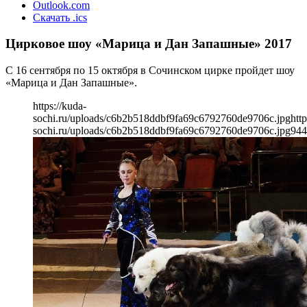
Outlook.com
Скачать .ics
Цирковое шоу «Марица и Дан Запашные» 2017
С 16 сентября по 15 октября в Сочинском цирке пройдет шоу
«Марица и Дан Запашные».
https://kuda-
sochi.ru/uploads/c6b2b518ddbf9fa69c6792760de9706c.jpg
http
sochi.ru/uploads/c6b2b518ddbf9fa69c6792760de9706c.jpg
944