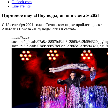
Outlook.com
Скачать .ics
Цирковое шоу «Шоу воды, огня и света!» 2021
С 18 сентября 2021 года в Сочинском цирке пройдет проект
Анатолия Сокола «Шоу воды, огня и света!».
https://kuda-
sochi.ru/uploads/07a8ec8857bd3dd8e2865e8a2b594320.jpg
htt
sochi.ru/uploads/07a8ec8857bd3dd8e2865e8a2b594320.jpg
93