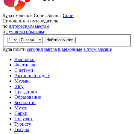
Куда сходить в Сочи. Афиша
Сочи
Помощник и путеводитель
по
интересным местам
и
лучшим событиям
Куда пойти
сегодня
завтра
в выходные
в этом месяце
Выставки
Фестивали
С детьми
Активный отдых
Музыка
Шоу
Праздники
Образование
Бесплатно
Музеи
Парки
Погулять
Туристу
Театры