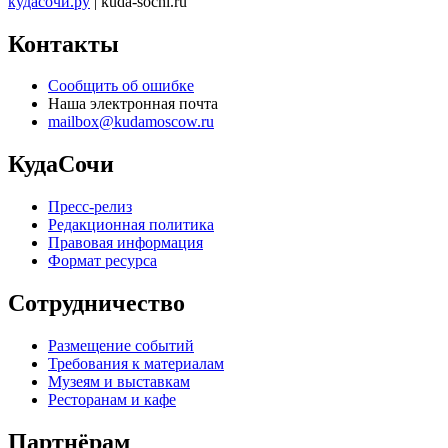
кудасочи.ру
| kuda-sochi.ru
Контакты
Сообщить об ошибке
Наша электронная почта
mailbox@kudamoscow.ru
КудаСочи
Пресс-релиз
Редакционная политика
Правовая информация
Формат ресурса
Сотрудничество
Размещение событий
Требования к материалам
Музеям и выставкам
Ресторанам и кафе
Партнёрам