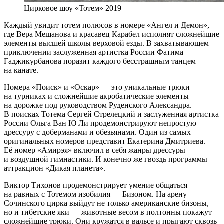
Цирковое шоу «Тотем» 2019
Каждый увидит тотем полюсов в номере «Ангел и Демон»,
где Вера Мещанова и красавец Карабел исполнят сложнейшие
элементы высшей школы верховой езды. В захватывающем
приключении заслуженная артистка России Фатима
Гаджикурбанова поразит каждого бесстрашным танцем
на канате.
Номера «Поиск» и «Оскар» — это уникальные трюки
на турниках и сложнейшие акробатические элементы
на дорожке под руководством Руденского Александра.
В поисках Тотема Сергей Стрелецкий и заслуженная артистка
России Ольга Ван Ю Ли продемонстрируют непростую
дрессуру с доберманами и обезьянами. Один из самых
оригинальных номеров представит Екатерина Дмитриева.
Её номер «Амирэя» включил в себя жанры дрессуры
и воздушной гимнастики. И конечно же гвоздь программы —
аттракцион «Дикая планета».
Виктор Тихонов продемонстрирует умение общаться
на равных с Тотемом изобилия — Бизоном. На арену
Сочинского цирка выйдут не только американские бизоны,
но и тибетские яки — животные весом в полтонны покажут
сложнейшие трюки. Они кружатся в вальсе и прыгают сквозь