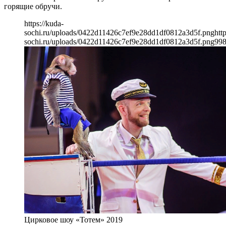
горящие обручи.
https://kuda-
sochi.ru/uploads/0422d11426c7ef9e28dd1df0812a3d5f.png
htt
sochi.ru/uploads/0422d11426c7ef9e28dd1df0812a3d5f.png
99
Цирковое шоу «Тотем» 2019