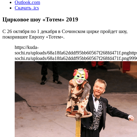
Outlook.com
Скачать .ics
Цирковое шоу «Тотем» 2019
С 26 октября по 1 декабря в Сочинском цирке пройдет шоу,
покорившее Европу «Тотем».
https://kuda-
sochi.ru/uploads/68a18fa62dddf95bb60567f268fd471f.png
http
sochi.ru/uploads/68a18fa62dddf95bb60567f268fd471f.png
999