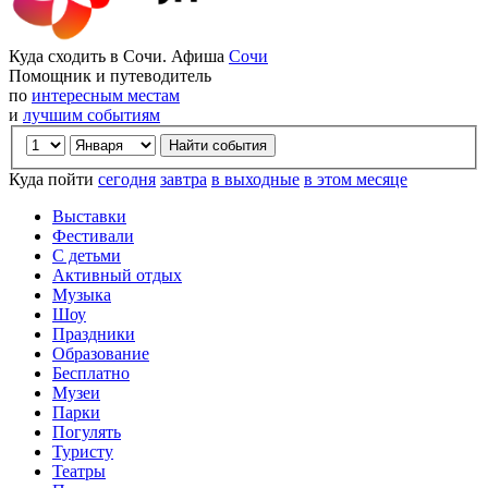
Куда сходить в Сочи. Афиша
Сочи
Помощник и путеводитель
по
интересным местам
и
лучшим событиям
Куда пойти
сегодня
завтра
в выходные
в этом месяце
Выставки
Фестивали
С детьми
Активный отдых
Музыка
Шоу
Праздники
Образование
Бесплатно
Музеи
Парки
Погулять
Туристу
Театры