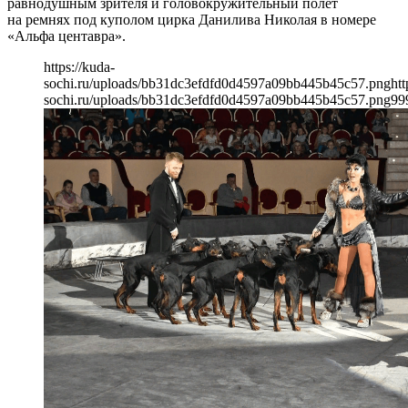
равнодушным зрителя и головокружительный полет
на ремнях под куполом цирка Данилива Николая в номере
«Альфа центавра».
https://kuda-
sochi.ru/uploads/bb31dc3efdfd0d4597a09bb445b45c57.png
htt
sochi.ru/uploads/bb31dc3efdfd0d4597a09bb445b45c57.png
99