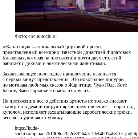
Фото: circus-sochi.ru
«Жар-птица» — уникальный цирковой проект,
представленный всемирно известной династией Филатовых-
Клыковых, которая на протяжении почти двух столетий
работает с дикими и экзотическими животными.
Захватывающее новогоднее приключение начинается
с первых минут представления. Это новогоднее попурри
по мотивам любимых сказок о Жар птице, Чудо Юде, Коте
Баюне, Змей Горыныче и многих других.
На протяжении всего действия артисты не только спасают
сказку, но и демонстрируют яркое представление — парят под
куполом, исполняют захватывающие акробатические трюки,
веселят и удивляют публику.
https://kuda-
sochi.ru/uploads/61908dc922e89564ec19ef4b954b810c.jpg
htt