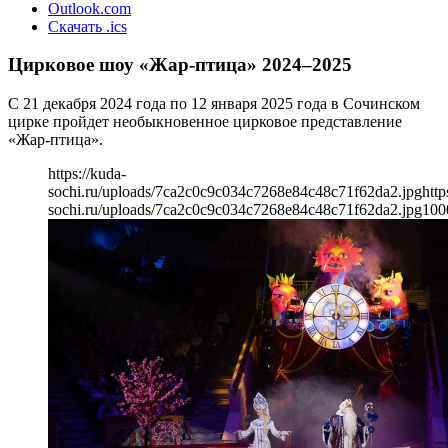
Outlook.com
Скачать .ics
Цирковое шоу «Жар-птица» 2024–2025
С 21 декабря 2024 года по 12 января 2025 года в Сочинском
цирке пройдет необыкновенное цирковое представление
«Жар-птица».
https://kuda-
sochi.ru/uploads/7ca2c0c9c034c7268e84c48c71f62da2.jpg
http
sochi.ru/uploads/7ca2c0c9c034c7268e84c48c71f62da2.jpg
100