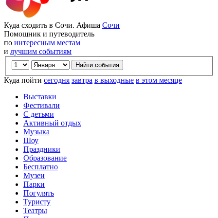
Куда сходить в Сочи. Афиша
Сочи
Помощник и путеводитель
по
интересным местам
и
лучшим событиям
Куда пойти
сегодня
завтра
в выходные
в этом месяце
Выставки
Фестивали
С детьми
Активный отдых
Музыка
Шоу
Праздники
Образование
Бесплатно
Музеи
Парки
Погулять
Туристу
Театры