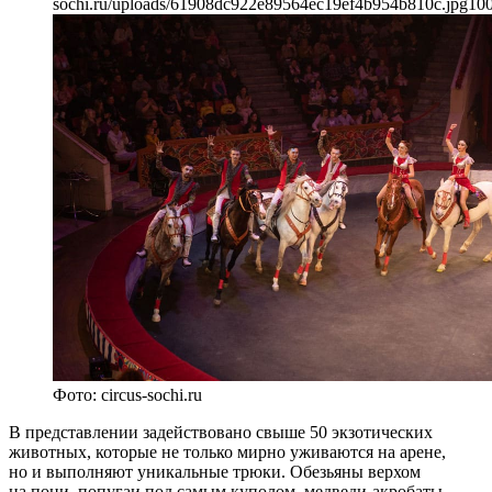
sochi.ru/uploads/61908dc922e89564ec19ef4b954b810c.jpg
10
Фото: circus-sochi.ru
В представлении задействовано свыше 50 экзотических
животных, которые не только мирно уживаются на арене,
но и выполняют уникальные трюки. Обезьяны верхом
на пони, попугаи под самым куполом, медведи-акробаты —