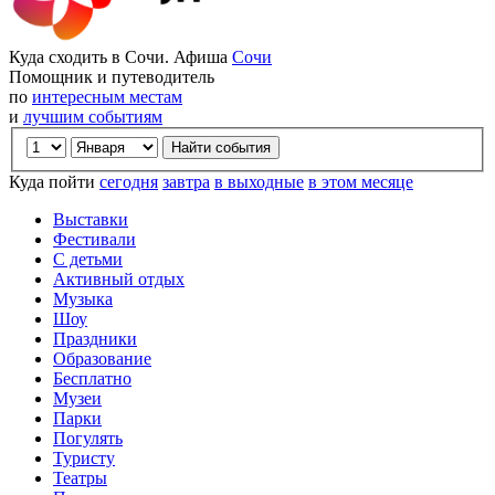
Куда сходить в Сочи. Афиша
Сочи
Помощник и путеводитель
по
интересным местам
и
лучшим событиям
Куда пойти
сегодня
завтра
в выходные
в этом месяце
Выставки
Фестивали
С детьми
Активный отдых
Музыка
Шоу
Праздники
Образование
Бесплатно
Музеи
Парки
Погулять
Туристу
Театры