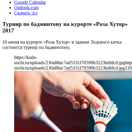
Google Calendar
Outlook.com
Скачать .ics
Турнир по бадминтону на курорте «Роза Хутор»
2017
10 июня на курорте «Роза Хутор» в здании Ледового катка
состоится турнир по бадминтону.
https://kuda-
sochi.ru/uploads/230a88ac7ad5331f70590b3223bdfdcd.jpg
http
sochi.ru/uploads/230a88ac7ad5331f70590b3223bdfdcd.jpg
120