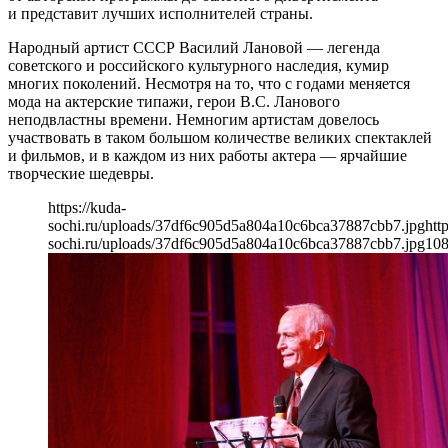
и представит лучших исполнителей страны.
Народный артист СССР Василий Лановой — легенда
советского и российского культурного наследия, кумир
многих поколений. Несмотря на то, что с годами меняется
мода на актерские типажи, герои В.С. Ланового
неподвластны времени. Немногим артистам довелось
участвовать в таком большом количестве великих спектаклей
и фильмов, и в каждом из них работы актера — ярчайшие
творческие шедевры.
https://kuda-
sochi.ru/uploads/37df6c905d5a804a10c6bca37887cbb7.jpg
htt
sochi.ru/uploads/37df6c905d5a804a10c6bca37887cbb7.jpg
10