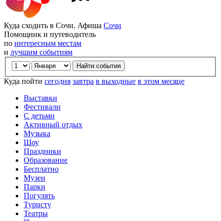
Куда сходить в Сочи. Афиша
Сочи
Помощник и путеводитель
по
интересным местам
и
лучшим событиям
Куда пойти
сегодня
завтра
в выходные
в этом месяце
Выставки
Фестивали
С детьми
Активный отдых
Музыка
Шоу
Праздники
Образование
Бесплатно
Музеи
Парки
Погулять
Туристу
Театры