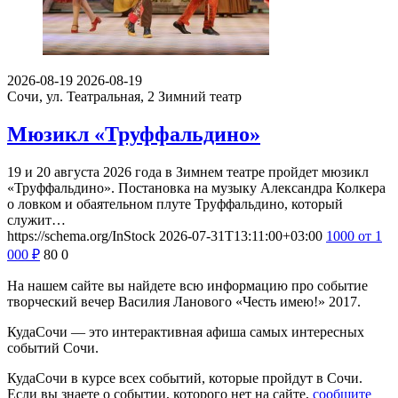
2026-08-19
2026-08-19
Сочи, ул. Театральная, 2
Зимний театр
Мюзикл «Труффальдино»
19 и 20 августа 2026 года в Зимнем театре пройдет мюзикл
«Труффальдино». Постановка на музыку Александра Колкера
о ловком и обаятельном плуте Труффальдино, который
служит…
https://schema.org/InStock
2026-07-31T13:11:00+03:00
1000
от 1
000
₽
80
0
На нашем сайте вы найдете всю информацию про событие
творческий вечер Василия Ланового «Честь имею!» 2017.
КудаСочи — это интерактивная афиша самых интересных
событий Сочи.
КудаСочи в курсе всех событий, которые пройдут в Сочи.
Если вы знаете о событии, которого нет на сайте,
сообщите