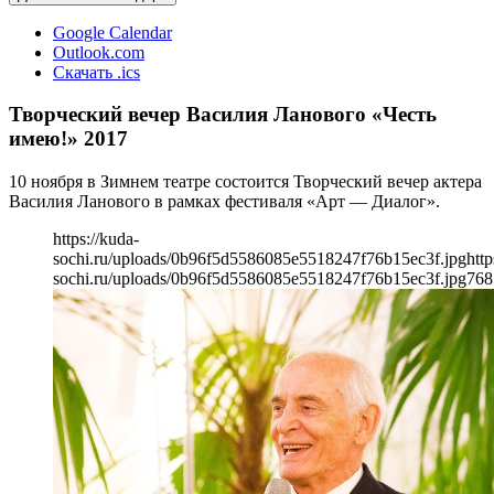
Google Calendar
Outlook.com
Скачать .ics
Творческий вечер Василия Ланового «Честь
имею!» 2017
10 ноября в Зимнем театре состоится Творческий вечер актера
Василия Ланового в рамках фестиваля «Арт — Диалог».
https://kuda-
sochi.ru/uploads/0b96f5d5586085e5518247f76b15ec3f.jpg
http
sochi.ru/uploads/0b96f5d5586085e5518247f76b15ec3f.jpg
768