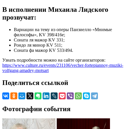
В исполнении Михаила Лидского
прозвучат:
Вариации на тему из оперы Паизиелло «Мнимые
философы», KV 398/416e;
Соната ля мажор KV 331;
Рондо ля минор KV 511;
Соната фа мажор KV 533/494.
Узнать подробности можно на сайте организаторов:
https://www.culture.ru/events/231106/vecher-fortepiannoy-muziki-
volfgang-amadey-motsart
Поделиться ссылкой
Фотографии события