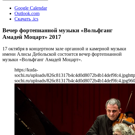
Google Calendar
Outlook.com
Скачать .ics
Вечер фортепианной музыки «Вольфганг
Амадей Моцарт» 2017
17 октября в концертном зале органной и камерной музыки
имени Алисы Дебольской состоится вечер фортепианной
музыки «Вольфганг Амадей Моцарт».
https://kuda-
sochi.ru/uploads/826c81317b4c4d0d8072b4b14def9fc4.jpg
htt
sochi.ru/uploads/826c81317b4c4d0d8072b4b14def9fc4.jpg
96