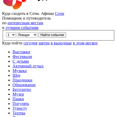
Куда сходить в Сочи. Афиша
Сочи
Помощник и путеводитель
по
интересным местам
и
лучшим событиям
Куда пойти
сегодня
завтра
в выходные
в этом месяце
Выставки
Фестивали
С детьми
Активный отдых
Музыка
Шоу
Праздники
Образование
Бесплатно
Музеи
Парки
Погулять
Туристу
Театры