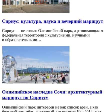
Сириус: культура, наука и вечерний маршрут
Сириус — не только Олимпийский парк, а развивающаяся
федеральная территория с культурными, научными
и образовательными…
Олимпийское наследие Сочи: архитектурный
маршрут по Сириусу
Олимпийский парк интересен не как список арен, а как
большой ансамбль, созданный для потоков Игр 2014 года.