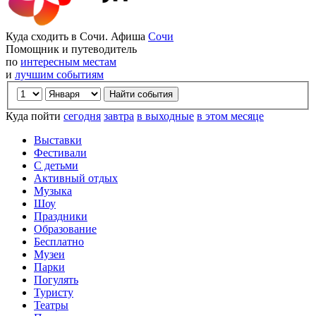
Куда сходить в Сочи. Афиша
Сочи
Помощник и путеводитель
по
интересным местам
и
лучшим событиям
Куда пойти
сегодня
завтра
в выходные
в этом месяце
Выставки
Фестивали
С детьми
Активный отдых
Музыка
Шоу
Праздники
Образование
Бесплатно
Музеи
Парки
Погулять
Туристу
Театры