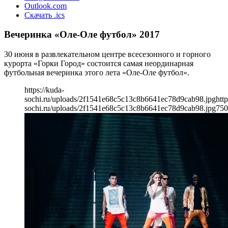
Outlook.com
Скачать .ics
Вечеринка «Оле-Оле футбол» 2017
30 июня в развлекательном центре всесезонного и горного
курорта «Горки Город» состоится самая неординарная
футбольная вечеринка этого лета «Оле-Оле футбол».
https://kuda-
sochi.ru/uploads/2f1541e68c5c13c8b6641ec78d9cab98.jpg
http
sochi.ru/uploads/2f1541e68c5c13c8b6641ec78d9cab98.jpg
750