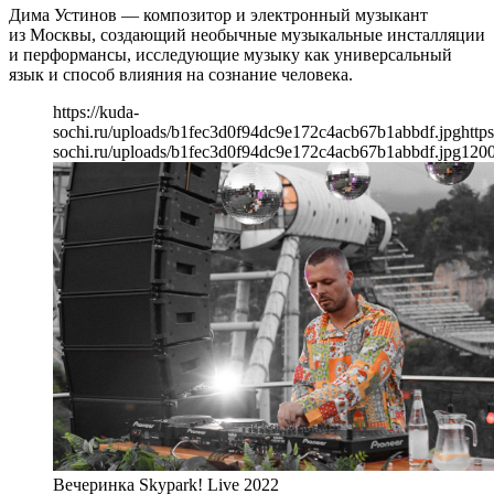
Дима Устинов — композитор и электронный музыкант
из Москвы, создающий необычные музыкальные инсталляции
и перформансы, исследующие музыку как универсальный
язык и способ влияния на сознание человека.
https://kuda-
sochi.ru/uploads/b1fec3d0f94dc9e172c4acb67b1abbdf.jpg
https
sochi.ru/uploads/b1fec3d0f94dc9e172c4acb67b1abbdf.jpg
120
Вечеринка Skypark! Live 2022