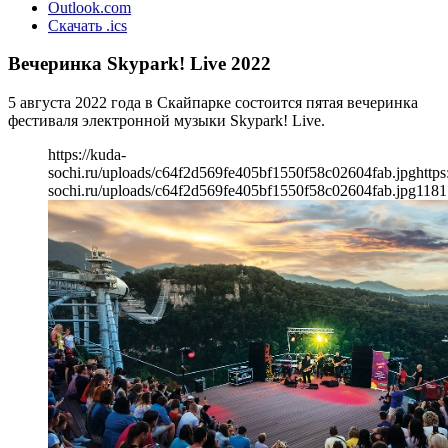
Outlook.com
Скачать .ics
Вечеринка Skypark! Live 2022
5 августа 2022 года в Скайпарке состоится пятая вечеринка
фестиваля электронной музыки Skypark! Live.
https://kuda-
sochi.ru/uploads/c64f2d569fe405bf1550f58c02604fab.jpg
https
sochi.ru/uploads/c64f2d569fe405bf1550f58c02604fab.jpg
1181