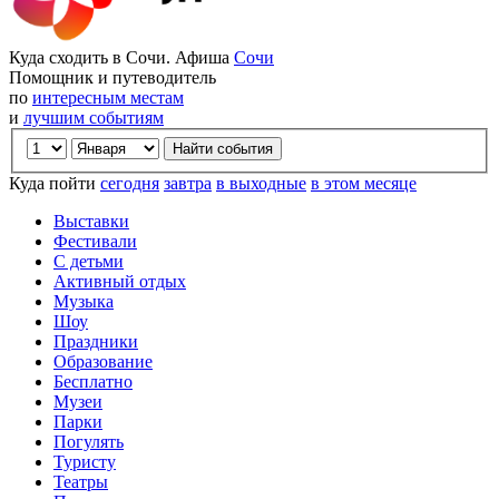
Куда сходить в Сочи. Афиша
Сочи
Помощник и путеводитель
по
интересным местам
и
лучшим событиям
Куда пойти
сегодня
завтра
в выходные
в этом месяце
Выставки
Фестивали
С детьми
Активный отдых
Музыка
Шоу
Праздники
Образование
Бесплатно
Музеи
Парки
Погулять
Туристу
Театры