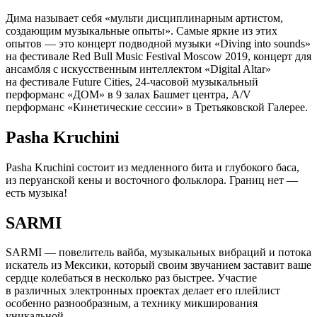
Дима называет себя «мульти дисциплинарным артистом,
создающим музыкальные опыты». Самые яркие из этих
опытов — это концерт подводной музыки «Diving into sounds»
на фестивале Red Bull Music Festival Moscow 2019, концерт для
ансамбля с искусственным интеллектом «Digital Altar»
на фестивале Future Cities, 24-часовой музыкальный
перформанс «ДОМ» в 9 залах Башмет центра, A/V
перформанс «Кинетические сессии» в Третьяковской Галерее.
Pasha Kruchini
Pasha Kruchini состоит из медленного бита и глубокого баса,
из перуанской кены и восточного фольклора. Границ нет —
есть музыка!
SARMI
SARMI — повелитель вайба, музыкальных вибраций и потока
искатель из Мексики, который своим звучанием заставит ваше
сердце колебаться в несколько раз быстрее. Участие
в различных электронных проектах делает его плейлист
особенно разнообразным, а технику микширования
уникальной.