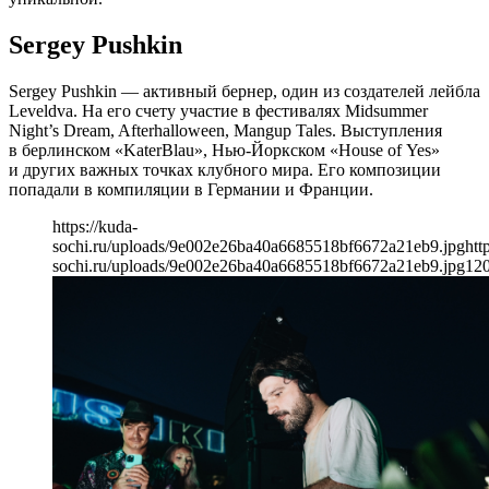
Sergey Pushkin
Sergey Pushkin — активный бернер, один из создателей лейбла
Leveldva. На его счету участие в фестивалях Midsummer
Night’s Dream, Afterhalloween, Mangup Tales. Выступления
в берлинском «KaterBlau», Нью-Йоркском «House of Yes»
и других важных точках клубного мира. Его композиции
попадали в компиляции в Германии и Франции.
https://kuda-
sochi.ru/uploads/9e002e26ba40a6685518bf6672a21eb9.jpg
htt
sochi.ru/uploads/9e002e26ba40a6685518bf6672a21eb9.jpg
12