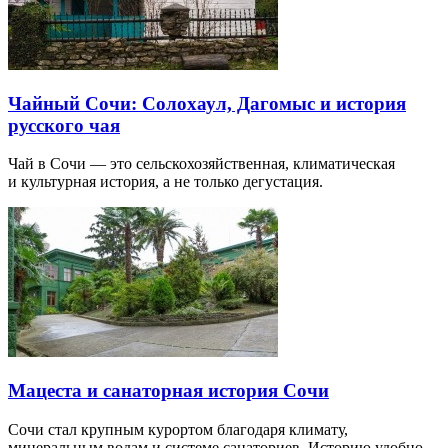
Чайный Сочи: Солохаул, Дагомыс и история
русского чая
Чай в Сочи — это сельскохозяйственная, климатическая
и культурная история, а не только дегустация.
Мацеста и санаторная история Сочи
Сочи стал крупным курортом благодаря климату,
минеральным водам и системе санаториев. Историю удобно