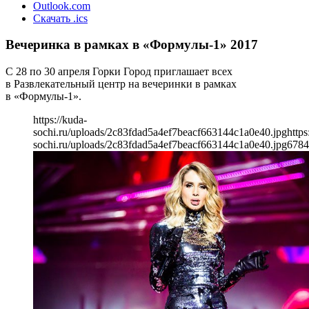
Outlook.com
Скачать .ics
Вечеринка в рамках в «Формулы-1» 2017
С 28 по 30 апреля Горки Город приглашает всех
в Развлекательный центр на вечеринки в рамках
в «Формулы-1».
https://kuda-
sochi.ru/uploads/2c83fdad5a4ef7beacf663144c1a0e40.jpg
https
sochi.ru/uploads/2c83fdad5a4ef7beacf663144c1a0e40.jpg
678
4