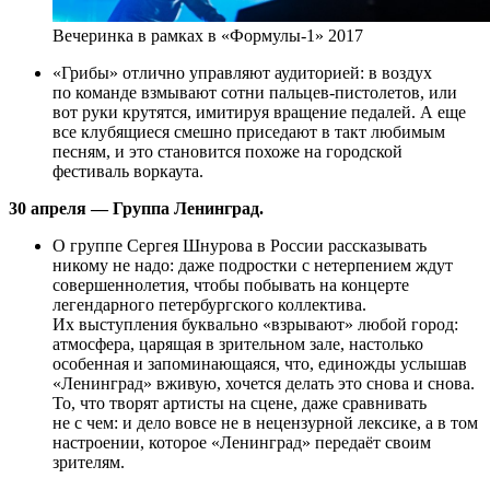
Вечеринка в рамках в «Формулы-1» 2017
«Грибы» отлично управляют аудиторией: в воздух
по команде взмывают сотни пальцев-пистолетов, или
вот руки крутятся, имитируя вращение педалей. А еще
все клубящиеся смешно приседают в такт любимым
песням, и это становится похоже на городской
фестиваль воркаута.
30 апреля — Группа Ленинград.
О группе Сергея Шнурова в России рассказывать
никому не надо: даже подростки с нетерпением ждут
совершеннолетия, чтобы побывать на концерте
легендарного петербургского коллектива.
Их выступления буквально «взрывают» любой город:
атмосфера, царящая в зрительном зале, настолько
особенная и запоминающаяся, что, единожды услышав
«Ленинград» вживую, хочется делать это снова и снова.
То, что творят артисты на сцене, даже сравнивать
не с чем: и дело вовсе не в нецензурной лексике, а в том
настроении, которое «Ленинград» передаёт своим
зрителям.