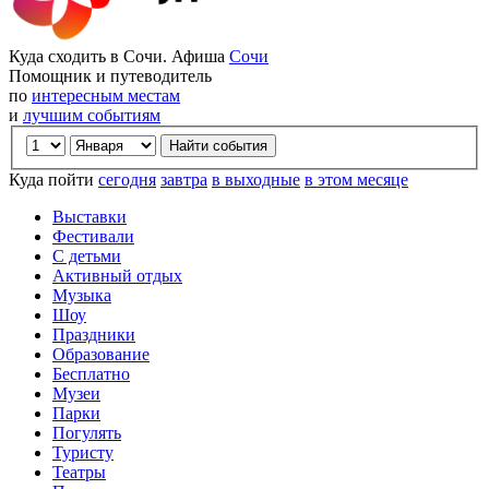
Куда сходить в Сочи. Афиша
Сочи
Помощник и путеводитель
по
интересным местам
и
лучшим событиям
Куда пойти
сегодня
завтра
в выходные
в этом месяце
Выставки
Фестивали
С детьми
Активный отдых
Музыка
Шоу
Праздники
Образование
Бесплатно
Музеи
Парки
Погулять
Туристу
Театры