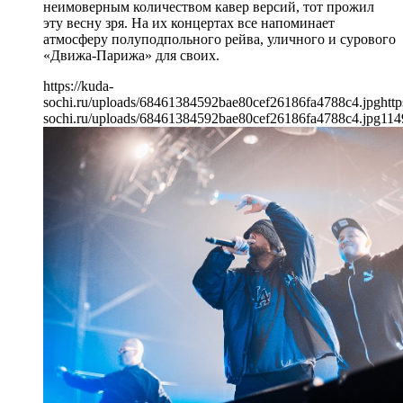
неимоверным количеством кавер версий, тот прожил
эту весну зря. На их концертах все напоминает
атмосферу полуподпольного рейва, уличного и сурового
«Движа-Парижа» для своих.
https://kuda-
sochi.ru/uploads/68461384592bae80cef26186fa4788c4.jpg
http
sochi.ru/uploads/68461384592bae80cef26186fa4788c4.jpg
114