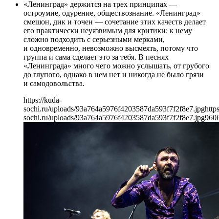
«Ленинград» держится на трех принципах —
остроумие, одурение, обществознание. «Ленинград»
смешон, дик и точен — сочетание этих качеств делает
его практически неуязвимым для критики: к нему
сложно подходить с серьезными мерками,
и одновременно, невозможно высмеять, потому что
группа и сама сделает это за тебя. В песнях
«Ленинграда» много чего можно услышать, от грубого
до глупого, однако в нем нет и никогда не было грязи
и самодовольства.
https://kuda-
sochi.ru/uploads/93a764a5976f4203587da593f7f2f8e7.jpg
http
sochi.ru/uploads/93a764a5976f4203587da593f7f2f8e7.jpg
960