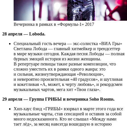
Вечеринка в рамках в «Формулы-1» 2017
28 апреля — Loboda.
Специальный гость вечера — экс-солистка «ВИА Гры»
Светлана Лобода — главный хитмейкер и трендсеттер
в мире музыки сегодня. Каждая песня Лободы — полная
бурных эмоций история из жизни женщины.
В репертуаре певицы такие разные композиции, что
сложно уместить их в рамки одного жанра: это
и сильная, жизнеутверждающая «Революция»,
и невероятно пронзительная «40 градусов», и шутливая
и кокетливая «А, может, к черту любовь», и рекордсмен
музыкальных чартов, мега хит «Твои глаза».
29 апреля — Группа ГРИБЫ и вечеринка Soho Rooms.
Хип-хаус бэнд «ГРИБЫ» взорвал в марте этого года все
музыкальные чарты, став сенсацией и оставив за собой
много недосказанного. Кто не слышал «Между нами
тает лёд», за месяц навсегда вошедшую в историю