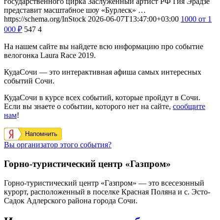
государственного цирка Заслуженный артист РФ Гия Эрадзе
представит масштабное шоу «Бурлеск» …
https://schema.org/InStock
2026-06-07T13:47:00+03:00
1000
от 1
000
₽
547
4
На нашем сайте вы найдете всю информацию про событие
велогонка Laura Race 2019.
КудаСочи — это интерактивная афиша самых интересных
событий Сочи.
КудаСочи в курсе всех событий, которые пройдут в Сочи.
Если вы знаете о событии, которого нет на сайте,
сообщите
нам
!
Напомнить
Вы организатор этого события?
Горно-туристический центр «Газпром»
Горно-туристический центр «Газпром» — это всесезонный
курорт, расположенный в поселке Красная Поляна и с. Эсто-
Садок Адлерского района города Сочи.