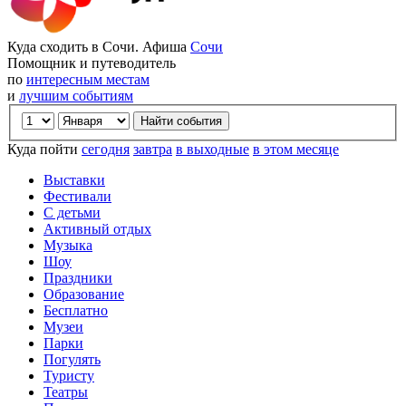
Куда сходить в Сочи. Афиша
Сочи
Помощник и путеводитель
по
интересным местам
и
лучшим событиям
Куда пойти
сегодня
завтра
в выходные
в этом месяце
Выставки
Фестивали
С детьми
Активный отдых
Музыка
Шоу
Праздники
Образование
Бесплатно
Музеи
Парки
Погулять
Туристу
Театры