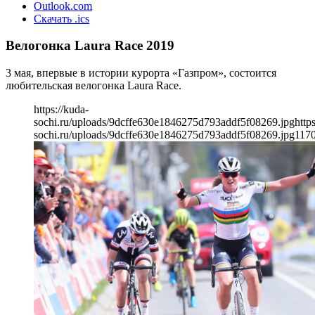
Outlook.com
Скачать .ics
Велогонка Laura Race 2019
3 мая, впервые в истории курорта «Газпром», состоится
любительская велогонка Laura Race.
https://kuda-
sochi.ru/uploads/9dcffe630e1846275d793addf5f08269.jpg
http
sochi.ru/uploads/9dcffe630e1846275d793addf5f08269.jpg
117