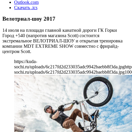
Outlook.com
Скачать .ics
Велотриал-шоу 2017
14 июля на площади главной канатной дороги ГК Горки
Город +540 (напротив магазина Scott) состоится
экстремальное ВЕЛОТРИАЛ-ШОУ и открытая тренировка
компании MDT EXTREME SHOW совместно с фрирайд-
центром Scott.
https://kuda-
sochi.ru/uploads/6c217fd2d233035adc9942baebb8f3da.jpg
http
sochi.ru/uploads/6c217fd2d233035adc9942baebb8f3da.jpg
100