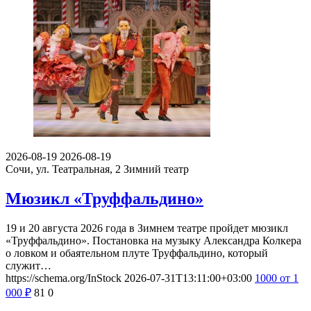
2026-08-19
2026-08-19
Сочи, ул. Театральная, 2
Зимний театр
Мюзикл «Труффальдино»
19 и 20 августа 2026 года в Зимнем театре пройдет мюзикл
«Труффальдино». Постановка на музыку Александра Колкера
о ловком и обаятельном плуте Труффальдино, который
служит…
https://schema.org/InStock
2026-07-31T13:11:00+03:00
1000
от 1
000
₽
81
0