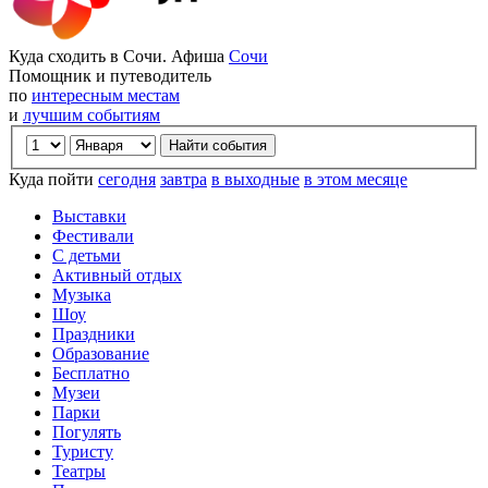
Куда сходить в Сочи. Афиша
Сочи
Помощник и путеводитель
по
интересным местам
и
лучшим событиям
Куда пойти
сегодня
завтра
в выходные
в этом месяце
Выставки
Фестивали
С детьми
Активный отдых
Музыка
Шоу
Праздники
Образование
Бесплатно
Музеи
Парки
Погулять
Туристу
Театры