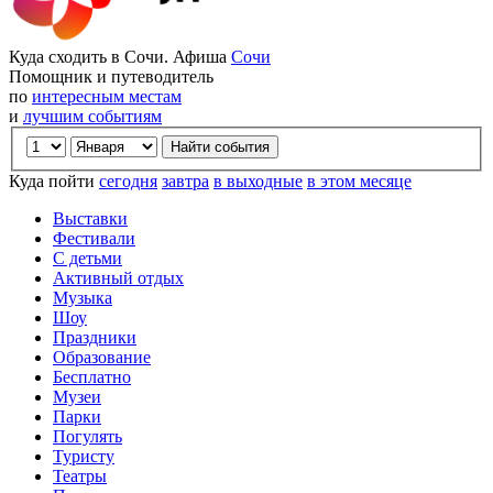
Куда сходить в Сочи. Афиша
Сочи
Помощник и путеводитель
по
интересным местам
и
лучшим событиям
Куда пойти
сегодня
завтра
в выходные
в этом месяце
Выставки
Фестивали
С детьми
Активный отдых
Музыка
Шоу
Праздники
Образование
Бесплатно
Музеи
Парки
Погулять
Туристу
Театры