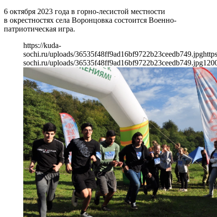
6 октября 2023 года в горно-лесистой местности
в окрестностях села Воронцовка состоится Военно-
патриотическая игра.
https://kuda-
sochi.ru/uploads/36535f48ff9ad16bf9722b23ceedb749.jpg
http
sochi.ru/uploads/36535f48ff9ad16bf9722b23ceedb749.jpg
120