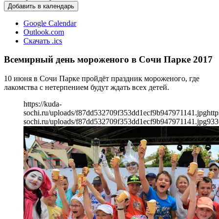
Добавить в календарь
Google Calendar
Outlook.com
Скачать .ics
Всемирный день мороженого в Сочи Парке 2017
10 июня в Сочи Парке пройдёт праздник мороженого, где
лакомства с нетерпением будут ждать всех детей.
https://kuda-
sochi.ru/uploads/f87dd532709f353dd1ecf9b947971141.jpg
http
sochi.ru/uploads/f87dd532709f353dd1ecf9b947971141.jpg
933