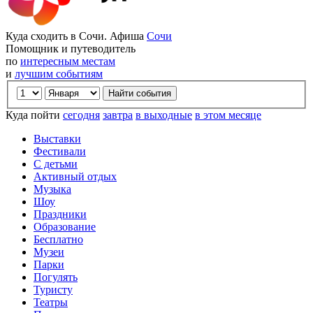
Куда сходить в Сочи. Афиша
Сочи
Помощник и путеводитель
по
интересным местам
и
лучшим событиям
Куда пойти
сегодня
завтра
в выходные
в этом месяце
Выставки
Фестивали
С детьми
Активный отдых
Музыка
Шоу
Праздники
Образование
Бесплатно
Музеи
Парки
Погулять
Туристу
Театры