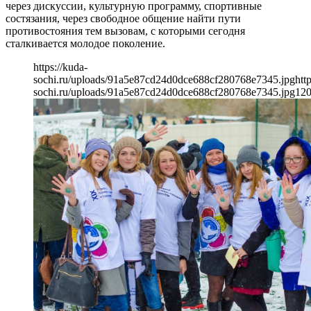
через дискуссии, культурную программу, спортивные
состязания, через свободное общение найти пути
противостояния тем вызовам, с которыми сегодня
сталкивается молодое поколение.
https://kuda-
sochi.ru/uploads/91a5e87cd24d0dce688cf280768e7345.jpg
htt
sochi.ru/uploads/91a5e87cd24d0dce688cf280768e7345.jpg
12