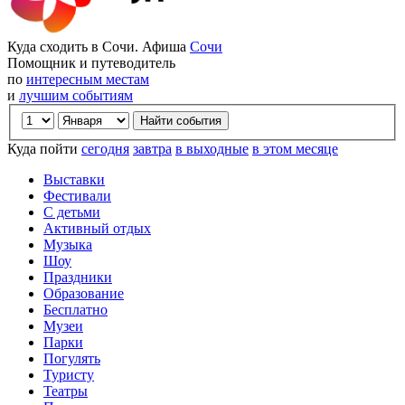
Куда сходить в Сочи. Афиша
Сочи
Помощник и путеводитель
по
интересным местам
и
лучшим событиям
Куда пойти
сегодня
завтра
в выходные
в этом месяце
Выставки
Фестивали
С детьми
Активный отдых
Музыка
Шоу
Праздники
Образование
Бесплатно
Музеи
Парки
Погулять
Туристу
Театры