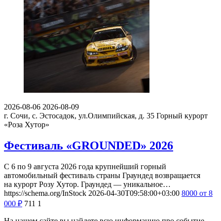
2026-08-06
2026-08-09
г. Сочи, с. Эстосадок, ул.Олимпийская, д. 35
Горный курорт
«Роза Хутор»
Фестиваль «GROUNDED» 2026
С 6 по 9 августа 2026 года крупнейший горный
автомобильный фестиваль страны Граундед возвращается
на курорт Розу Хутор. Граундед — уникальное…
https://schema.org/InStock
2026-04-30T09:58:00+03:00
8000
от 8
000
₽
711
1
На нашем сайте вы найдете всю информацию про событие