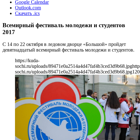
Google Calendar
Outlook.com
Скачать .ics
Всемирный фестиваль молодежи и студентов
2017
С 14 по 22 октября в ледовом дворце «Большой» пройдет
девятнадцатый всемирный фестиваль молодежи и студентов.
https://kuda-
sochi.ru/uploads/89471e0a2514a4d47faf4b3ced3d9b68.jpg
http
sochi.ru/uploads/89471e0a2514a4d47faf4b3ced3d9b68.jpg
120