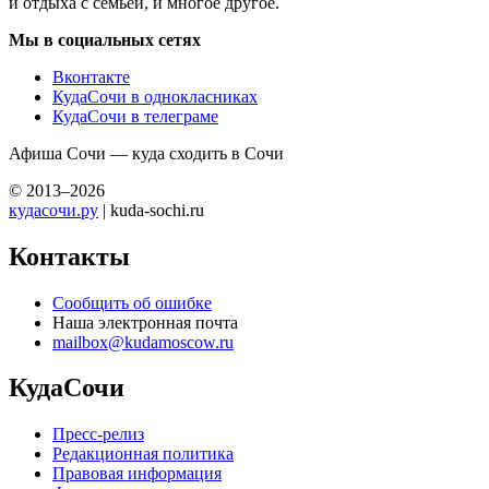
и отдыха с семьей, и многое другое.
Мы в социальных сетях
Вконтакте
КудаСочи в однокласниках
КудаСочи в телеграме
Афиша Сочи — куда сходить в Сочи
© 2013–2026
кудасочи.ру
| kuda-sochi.ru
Контакты
Сообщить об ошибке
Наша электронная почта
mailbox@kudamoscow.ru
КудаСочи
Пресс-релиз
Редакционная политика
Правовая информация