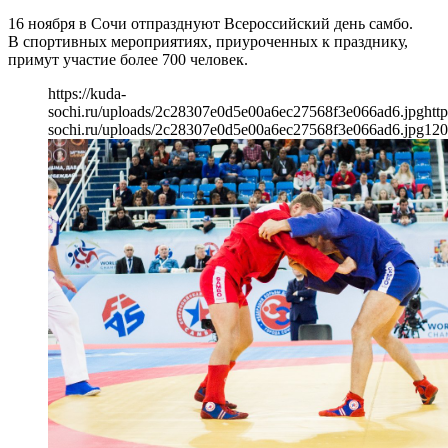
16 ноября в Сочи отпразднуют Всероссийский день самбо.
В спортивных мероприятиях, приуроченных к празднику,
примут участие более 700 человек.
https://kuda-
sochi.ru/uploads/2c28307e0d5e00a6ec27568f3e066ad6.jpg
http
sochi.ru/uploads/2c28307e0d5e00a6ec27568f3e066ad6.jpg
120