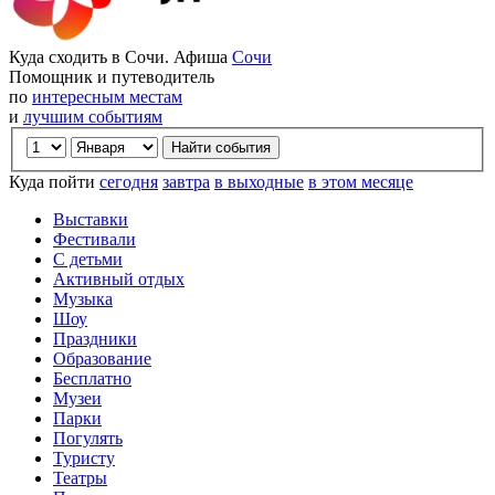
Куда сходить в Сочи. Афиша
Сочи
Помощник и путеводитель
по
интересным местам
и
лучшим событиям
Куда пойти
сегодня
завтра
в выходные
в этом месяце
Выставки
Фестивали
С детьми
Активный отдых
Музыка
Шоу
Праздники
Образование
Бесплатно
Музеи
Парки
Погулять
Туристу
Театры