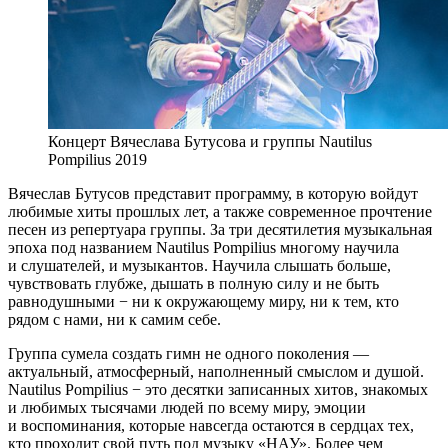
Концерт Вячеслава Бутусова и группы Nautilus
Pompilius 2019
Вячеслав Бутусов представит программу, в которую войдут
любимые хиты прошлых лет, а также современное прочтение
песен из репертуара группы. За три десятилетия музыкальная
эпоха под названием Nautilus Pompilius многому научила
и слушателей, и музыкантов. Научила слышать больше,
чувствовать глубже, дышать в полную силу и не быть
равнодушными − ни к окружающему миру, ни к тем, кто
рядом с нами, ни к самим себе.
Группа сумела создать гимн не одного поколения —
актуальный, атмосферный, наполненный смыслом и душой.
Nautilus Pompilius − это десятки записанных хитов, знакомых
и любимых тысячами людей по всему миру, эмоции
и воспоминания, которые навсегда остаются в сердцах тех,
кто проходит свой путь под музыку «НАУ». Более чем