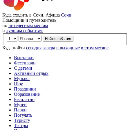
Куда сходить в Сочи. Афиша
Сочи
Помощник и путеводитель
по
интересным местам
и
лучшим событиям
Куда пойти
сегодня
завтра
в выходные
в этом месяце
Выставки
Фестивали
С детьми
Активный отдых
Музыка
Шоу
Праздники
Образование
Бесплатно
Музеи
Парки
Погулять
Туристу
Театры