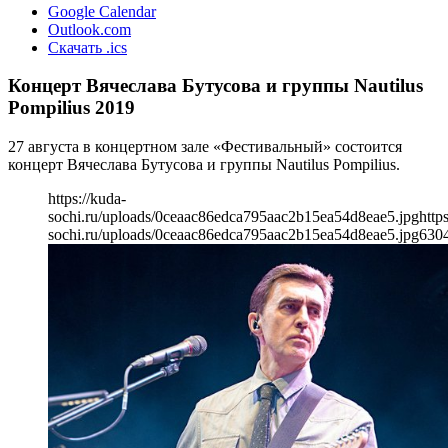
Google Calendar
Outlook.com
Скачать .ics
Концерт Вячеслава Бутусова и группы Nautilus
Pompilius 2019
27 августа в концертном зале «Фестивальный» состоится
концерт Вячеслава Бутусова и группы Nautilus Pompilius.
https://kuda-
sochi.ru/uploads/0ceaac86edca795aac2b15ea54d8eae5.jpg
http
sochi.ru/uploads/0ceaac86edca795aac2b15ea54d8eae5.jpg
630