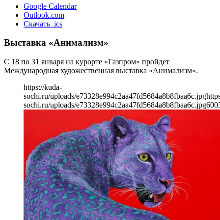
Google Calendar
Outlook.com
Скачать .ics
Выставка «Анимализм»
С 18 по 31 января на курорте «Газпром» пройдет
Международная художественная выставка «Анимализм».
https://kuda-
sochi.ru/uploads/e73328e994c2aa47fd5684a8b8fbaa6c.jpg
http
sochi.ru/uploads/e73328e994c2aa47fd5684a8b8fbaa6c.jpg
600