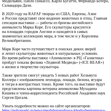
Модильяни, Пабло Пикассо, Карло Бугатти, Фернандо Ботеро,
Сальвадора Дали.
В 2020 году на RAFAF творцы из США, Европы, Азии
и России представят свое видение животных и птиц. Главная
сенсация выставки — работы из бронзы английского
анималиста Марка Коре. Его скульптуры красуются
на площадях городов Англии и находятся в самых
знаменитых коллекциях мира, в том числе и у Королевы
Великобритании.
Марк Коре часто путешествует в поисках диких зверей
и лепит скульптуры животных в натуральных условиях.
Во время работы выставки «Анимализм» в РЦ «Галактика»
пройдут показы фильма «Ледяной Медведь» («ICE BEAR»)
о жизни и творчестве скульптора.
Также зрители смогут увидеть 5 новых работ Хельмута
Коллера с изображением леопарда, лошади, бизона, ягуара
и тигра в контрастных тонах. Кроме того, на выставке будут
представлены картины ветерана анимализма Мухадина
Кишева и члена-корреспондента Российской Академии наук
Сергея Цигаля.
Узнать подробности можно на сайте организаторов:
https://polyanaski.ru/news/mezhdunarodnaya-khudozhestvennaya-