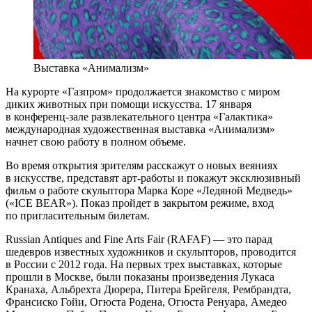
Выставка «Анимализм»
На курорте «Газпром» продолжается знакомство с миром
диких животных при помощи искусства. 17 января
в конференц-зале развлекательного центра «Галактика»
международная художественная выставка «Анимализм»
начнет свою работу в полном объеме.
Во время открытия зрителям расскажут о новых веяниях
в искусстве, представят арт-работы и покажут эксклюзивный
фильм о работе скульптора Марка Коре «Ледяной Медведь»
(«ICE BEAR»). Показ пройдет в закрытом режиме, вход
по пригласительным билетам.
Russian Antiques and Fine Arts Fair (RAFAF) — это парад
шедевров известных художников и скульпторов, проводится
в России с 2012 года. На первых трех выставках, которые
прошли в Москве, были показаны произведения Лукаса
Кранаха, Альбрехта Дюрера, Питера Брейгеля, Рембрандта,
Франсиско Гойи, Огюста Родена, Огюста Ренуара, Амедео