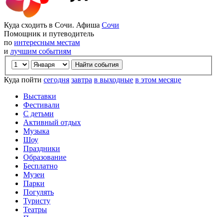
Куда сходить в Сочи. Афиша
Сочи
Помощник и путеводитель
по
интересным местам
и
лучшим событиям
Куда пойти
сегодня
завтра
в выходные
в этом месяце
Выставки
Фестивали
С детьми
Активный отдых
Музыка
Шоу
Праздники
Образование
Бесплатно
Музеи
Парки
Погулять
Туристу
Театры